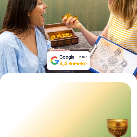
Prenota Biglietti
Acquista i Voucher
Google
2.107
4,4