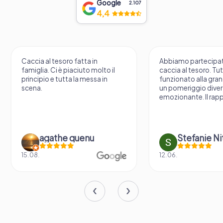
Google
2.107
4,4
Caccia al tesoro fatta in
Abbiamo partecipat
famiglia. Ci è piaciuto molto il
caccia al tesoro. Tu
principio e tutta la messa in
funzionato alla gran
scena.
un pomeriggio diver
emozionante. Il rapp
agathe quenu
Stefanie N
15.08.
12.06.