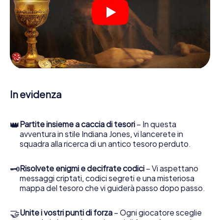
Una volta assegnati i ruoli, può iniziare la caccia al tesoro
del thriller poliziesco a Bernburg (Saale): puoi decifrare
codici crittografati, risolvere complicati compiti logici e
cercare indizi, indizi in vari luoghi della città. Il suo
smartphone è il suo strumento di indagine più importante:
la nostra app web sviluppata appositamente le consente
di interrogare le persone di contatto ed esaminare
stringhe enigmatiche, la aiuta a raccogliere oggetti e la
guida in sicurezza per Bernburg (Saale).
In evidenza
Nel corso della caccia al tesoro a Bernburg (Saale), lei e il
suo team vi immergerete sempre più in profondità
👑
Partite insieme a caccia di tesori
– In questa
nell'emozionante storia, presto scoprirete che il prezioso
avventura in stile Indiana Jones, vi lancerete in
tesoro è a pochi passi di distanza.
squadra alla ricerca di un antico tesoro perduto.
🗝
Risolvete enigmi e decifrate codici
– Vi aspettano
messaggi criptati, codici segreti e una misteriosa
mappa del tesoro che vi guiderà passo dopo passo.
🤝
Unite i vostri punti di forza
– Ogni giocatore sceglie