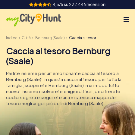
4,5/5 su 222.446 recensioni
Indice
Città
Bernburg (Saale)
Caccia al tesoro Bernburg (Saale)
Come funziona
Caccia al tesoro Bernburg
Città
(Saale)
Tour
Partite insieme per un'emozionante caccia al tesoro a
Bernburg (Saale)! In questa caccia al tesoro per tutta la
Team Building
famiglia, scoprirete Bernburg (Saale) in un modo tutto
nuovo! Insieme risolverete enigmi difficili, decifrerete
Biglietti
codici segreti e seguirete una misteriosa mappa del
tesoro negli angoli più belli di Bernburg (Saale).
INT
AT
CH
DE
ES
FR
UK
IE
IT
NL