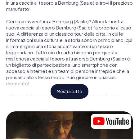
in una caccia al tesoro a Bernburg (Saale) e trovi il prezioso
manufatto!
Cerca un'avventura a Bernburg (Saale)? Allora la nostra
nuova caccia al tesoro Bernburg (Saale) fa proprio al caso
suo! A differenza di un classico tour della città, in cui le
informazioni sulla cultura e la storia sono in primo piano, qui
si immerge in una storia accattivante su un tesoro
leggendario. Tutto ciò di cui ha bisogno per questa
misteriosa caccia al tesoro attraverso Bernburg (Saale) è
un biglietto di partecipazione, uno smartphone con
accesso a Internet e un team di persone intrepide che la
pensano allo stesso modo. Può giocare in qualsiasi
momento!
Mostra tutto
All'inizio della sua caccia al tesoro a Bernburg (Saale), si
incontrerà in una posizione centrale per una riunione
congiunta. Quindi i ruoli vengono distribuiti. Chi della sua
squadra è un tracker nato? Chi è un vero avventuriero? E
chi ha quello che serve per essere un code breaker? Nella
nostra caccia al tesoro a Bernburg (Saale) c'è un ruolo
adatto per ogni giocatore.