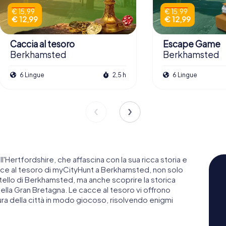
€ 15,99
€ 15,99
€ 12,99
€ 12,99
Caccia al tesoro
Escape Game
Berkhamsted
Berkhamsted
6 Lingue
2,5 h
6 Lingue
'Hertfordshire, che affascina con la sua ricca storia e
acce al tesoro di myCityHunt a Berkhamsted, non solo
stello di Berkhamsted, ma anche scoprire la storica
della Gran Bretagna. Le cacce al tesoro vi offrono
tura della città in modo giocoso, risolvendo enigmi