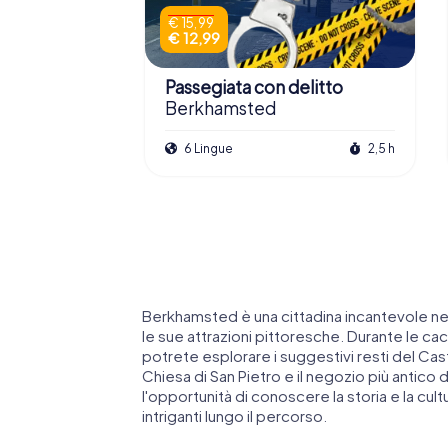
€ 15,99
€ 12,99
Passegiata con delitto
Berkhamsted
6 Lingue
2,5 h
Berkhamsted è una cittadina incantevole nell
le sue attrazioni pittoresche. Durante le c
potrete esplorare i suggestivi resti del Ca
Chiesa di San Pietro e il negozio più antico 
l'opportunità di conoscere la storia e la cul
intriganti lungo il percorso.