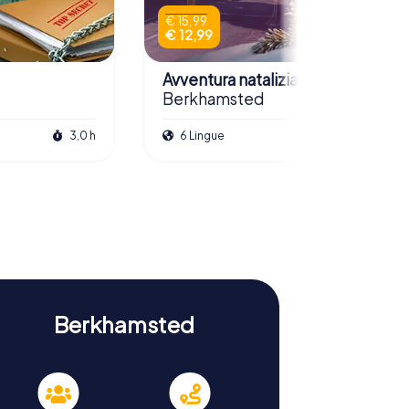
€ 15,99
€ 12,99
Avventura natalizia
Berkhamsted
3,0 h
6 Lingue
2,5 h
Berkhamsted