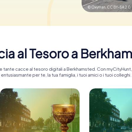
© Oxyman,
CC BY-SA 2.0
ia al Tesoro a Berkha
stre tante cacce al tesoro digitali a Berkhamsted. Con myCityHu
entusiasmante per te, la tua famiglia, i tuoi amici o i tuoi colleghi.