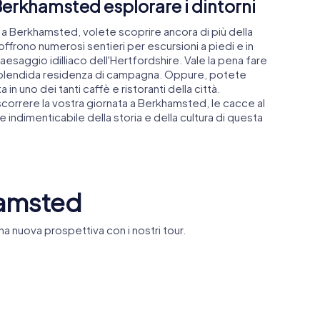
Berkhamsted esplorare i dintorni
a Berkhamsted, volete scoprire ancora di più della
 offrono numerosi sentieri per escursioni a piedi e in
paesaggio idilliaco dell'Hertfordshire. Vale la pena fare
na splendida residenza di campagna. Oppure, potete
n uno dei tanti caffè e ristoranti della città.
ascorrere la vostra giornata a Berkhamsted, le cacce al
e indimenticabile della storia e della cultura di questa
hamsted
a nuova prospettiva con i nostri tour.
Dean Ince
f St Peter
Ashlyns Hall
House