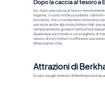
Dopo la caccia al tesoro a 
Se, dopo una caccia al tesoro emozionante 
regione, ci sono molte possibilità. I dintorni
bicicletta, che vi condurranno attraverso il 
una visita anche alla vicina Ashlyns Hall, u
semplicemente godervi l'atmosfera rilassata i
Qualunque sia il modo in cui scegliete di tr
tesoro di myCityHunt vi offriranno una vision
affascinante città.
Attrazioni di Berk
Scopri i luoghi simbolo di Berkhamsted da un
Castello di
Berkhamsted
Church o