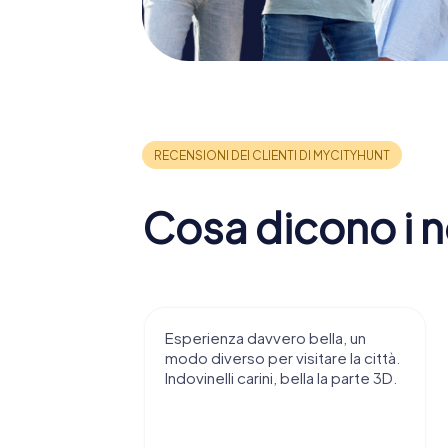
Cosa dicono i no
 consiglio di
Esperienza davvero bella, un
ndendovi
modo diverso per visitare la città.
stupenda.
Indovinelli carini, bella la parte 3D.