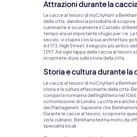
Attrazioni durante la cacci
Le cacce al tesoro di myCityHunt a Berkham
della città, dandovi la possibilità di scopri
culminante è sicuramente il Castello di Ber
tempo era un importante rifugio per i re. La 
secolo, vi stupirà con la sua architettura got
è il 173, High Street, il negozio più antico del
1297. Ad ogni tappa della caccia al tesoro 
scoprirete di più sulla storia della città.
Storia e cultura durante la
Le cacce al tesoro di myCityHunt a Berkha
storia e la cultura affascinante della città. 
conquista normanna dell'Inghilterra nel 1066
sottomissione di Londra. La città era anche un
dei Plantageneti. Sapevate che Berkhamsted
Durante le cacce al tesoro, scoprirete questo
vista culinario, Berkhamsted ha molto da off
specialità locali.