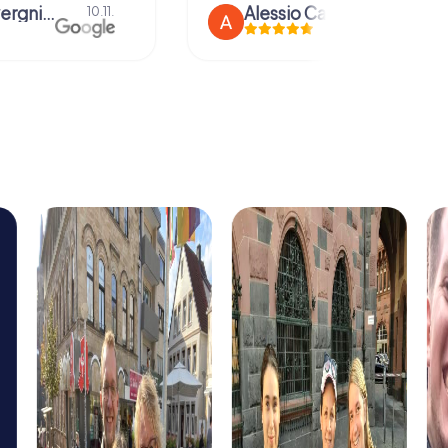
anna severgnini
Alessio Car
10.11.
21.08.