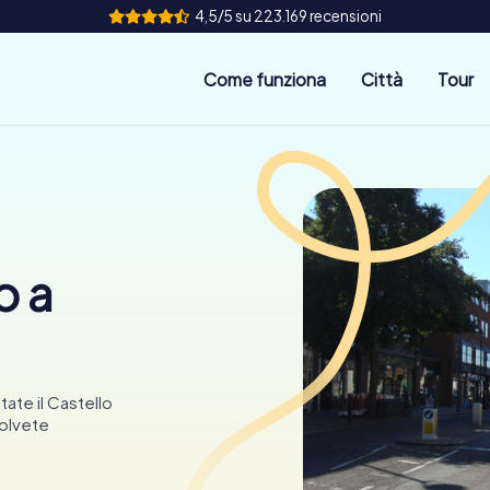
4,5/5 su 223.169 recensioni
Come funziona
Città
Tour
o a
ate il Castello
solvete