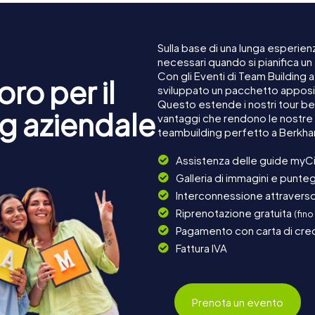
Sulla base di una lunga esperienz
necessari quando si pianifica u
Con gli Eventi di Team Building
ro per il
sviluppato un pacchetto apposita
Questo estende i nostri tour ben
g aziendale
vantaggi che rendono le nostre 
teambuilding perfetto a Berkh
Assistenza delle guide myCi
Galleria di immagini e punteg
Interconnessione attraverso 
Riprenotazione gratuita
(fino
Pagamento con carta di cred
Fattura IVA
Prenota un evento