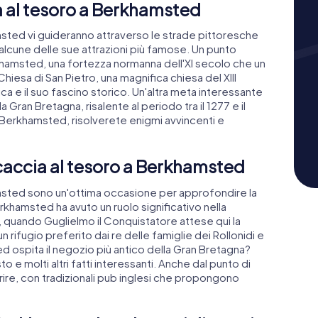
a al tesoro a Berkhamsted
sted vi guideranno attraverso le strade pittoresche
re alcune delle sue attrazioni più famose. Un punto
khamsted, una fortezza normanna dell'XI secolo che un
Chiesa di San Pietro, una magnifica chiesa del XIII
ica e il suo fascino storico. Un'altra meta interessante
la Gran Bretagna, risalente al periodo tra il 1277 e il
a Berkhamsted, risolverete enigmi avvincenti e
 caccia al tesoro a Berkhamsted
msted sono un'ottima occasione per approfondire la
Berkhamsted ha avuto un ruolo significativo nella
, quando Guglielmo il Conquistatore attese qui la
 rifugio preferito dai re delle famiglie dei Rollonidi e
 ospita il negozio più antico della Gran Bretagna?
 e molti altri fatti interessanti. Anche dal punto di
rire, con tradizionali pub inglesi che propongono