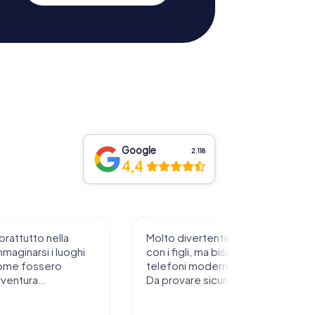
Google
2.118
4,4
prattutto nella
Molto divertente da sperimentare
mmaginarsi i luoghi
con i figli, ma bisogna avere
ome fossero
telefoni moderni e rete stabile.
vventura…
Da provare sicuramente !