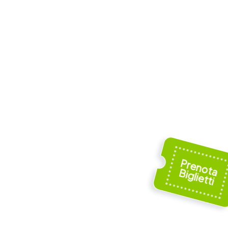
nt's
Berkhamsted
Civic Centre