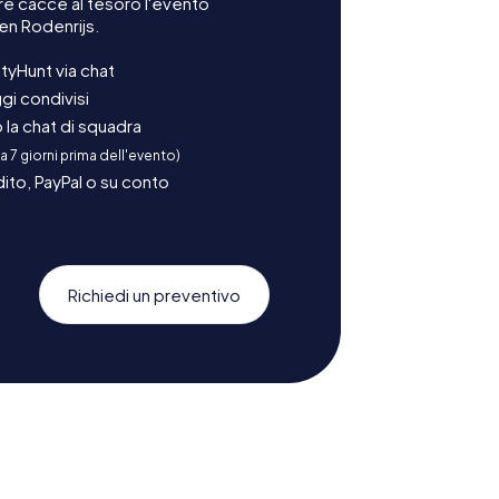
re cacce al tesoro l'evento
en Rodenrijs.
tyHunt via chat
gi condivisi
la chat di squadra
 a 7 giorni prima dell'evento)
ito, PayPal o su conto
Richiedi un preventivo