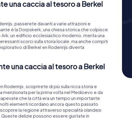
te una caccia al tesoro a Berkel
enrijs, passerete davanti a varie attrazioni e
inante è la Dorpskerk, una chiesa storica che colpisce
 Ark, un edificio ecclesiastico moderno, merita una
teressanti scorci sulla storia locale, ma anche compiti
 esplorativo di Berkel en Rodenrijs diventa
nte una caccia al tesoro a Berkel
 Rodenrijs, scoprirete di più sulla ricca storia e
tata menzionata per la prima volta nel Medioevo e da
 Sapevate che la città era un tempo un importante
 molti elementi ricordano ancora questo passato
e scoprire la regione attraverso specialità olandesi
. Queste delizie possono essere gustate in