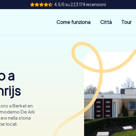
4,5/5 su 223.174 recensioni
Come funziona
Città
Tour
o a
rijs
soro a Berkel en
il moderno De Ark
vi nella storia
ie locali.