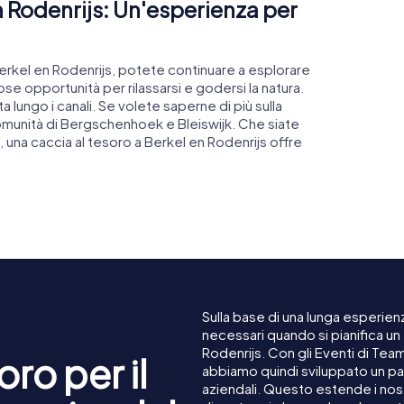
n Rodenrijs: Un'esperienza per
rkel en Rodenrijs, potete continuare a esplorare
se opportunità per rilassarsi e godersi la natura.
a lungo i canali. Se volete saperne di più sulla
comunità di Bergschenhoek e Bleiswijk. Che siate
ura, una caccia al tesoro a Berkel en Rodenrijs offre
Sulla base di una lunga esperienz
necessari quando si pianifica un
Rodenrijs. Con gli Eventi di Tea
ro per il
abbiamo quindi sviluppato un pa
aziendali. Questo estende i nost