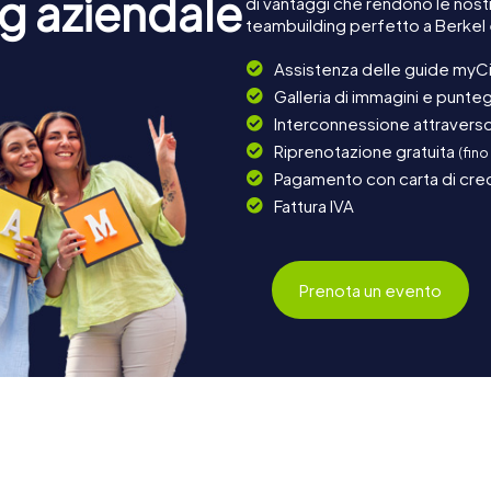
g aziendale
di vantaggi che rendono le nost
teambuilding perfetto a Berkel 
Assistenza delle guide myCi
Galleria di immagini e punteg
Interconnessione attraverso 
Riprenotazione gratuita
(fino
Pagamento con carta di cred
Fattura IVA
Prenota un evento