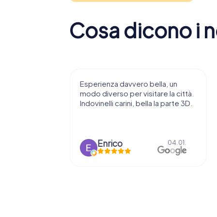
Cosa dicono i no
Esperienza davvero bella, un
Un’esperienza 
modo diverso per visitare la città.
piacevole: un mo
Indovinelli carini, bella la parte 3D.
interattivo per sc
sfide sono alla po
rendono...
Enrico
Alice Giu
04.01.