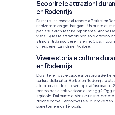
Scoprire le attrazioni duran
en Rodenrijs
Durante una caccia al tesoro a Berkel en Rod
risolverete enigmi intriganti. Un punto culm
per la sua architettura imponente. Anche De
visita. Queste attrazioni non solo offrono in
stimolanti da risolvere insieme. Così, il tour
un'esperienza indimenticabile.
Vivere storia e cultura dura
en Rodenrijs
Durante le nostre cacce al tesoro a Berkel en
cultura della città. Berkel en Rodenrijs è s
allora ha vissuto uno sviluppo affascinante.
centro per la coltivazione di ortaggi? Oggi
agricolo. Dal punto di vista culinario, potet
tipiche come "Stroopwafels" o "Kroketten"
panetterie e caffè locali.