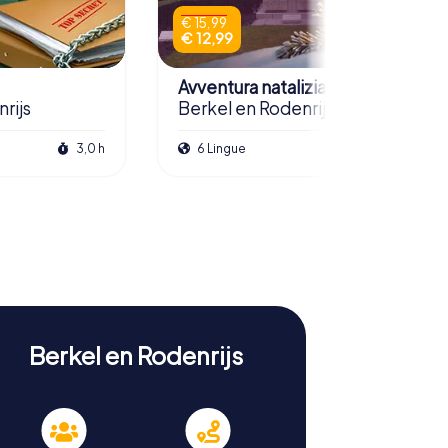
€ 15,99
€ 12,99
Avventura natalizia
rijs
Berkel en Rodenrijs
3,0 h
6 Lingue
2,5 h
Berkel en Rodenrijs