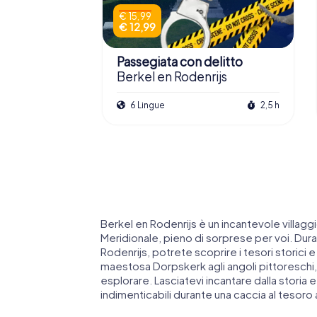
€ 15,99
€ 12,99
Passegiata con delitto
Berkel en Rodenrijs
6 Lingue
2,5 h
Berkel en Rodenrijs è un incantevole villagg
Meridionale, pieno di sorprese per voi. Dur
Rodenrijs, potrete scoprire i tesori storici e 
maestosa Dorpskerk agli angoli pittoreschi, 
esplorare. Lasciatevi incantare dalla storia 
indimenticabili durante una caccia al tesoro 