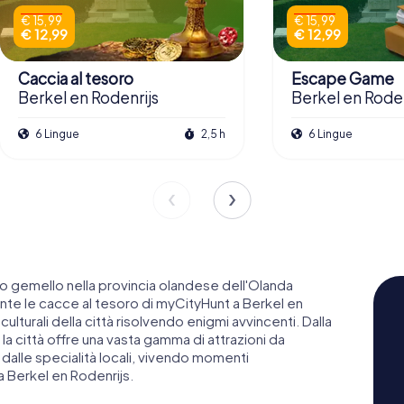
€ 15,99
€ 15,99
€ 12,99
€ 12,99
Caccia al tesoro
Escape Game
Berkel en Rodenrijs
Berkel en Roden
6 Lingue
2,5 h
6 Lingue
io gemello nella provincia olandese dell'Olanda
ante le cacce al tesoro di myCityHunt a Berkel en
culturali della città risolvendo enigmi avvincenti. Dalla
la città offre una vasta gamma di attrazioni da
e dalle specialità locali, vivendo momenti
a Berkel en Rodenrijs.