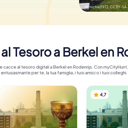
© michiel1972,
CC BY-SA 
al Tesoro a Berkel en R
nte cacce al tesoro digitali a Berkel en Rodenrijs. Con myCityHun
entusiasmante per te, la tua famiglia, i tuoi amici o i tuoi colleghi.
4,7