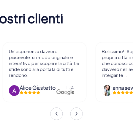
stri clienti
davvero
Bellissimo!! Soprattutto nella
do originale e
propria città, immaginarsi i luoghi
oprire la città. Le
che conosci come fossero
rtata di tutti e
davvero nell’avventura…
inteigante...
stetto
anna severgnini
11.12.
10.11.