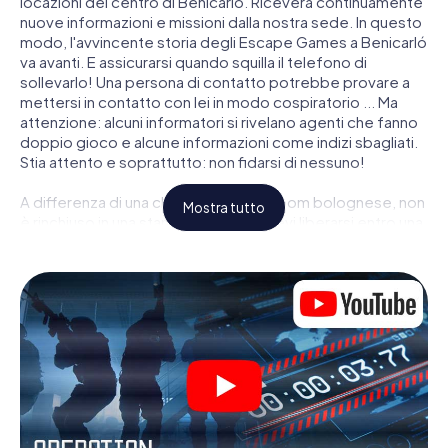
locazioni del centro di Benicarló. Riceverà continuamente
nuove informazioni e missioni dalla nostra sede. In questo
modo, l'avvincente storia degli Escape Games a Benicarló
va avanti. E assicurarsi quando squilla il telefono di
sollevarlo! Una persona di contatto potrebbe provare a
mettersi in contatto con lei in modo cospiratorio ... Ma
attenzione: alcuni informatori si rivelano agenti che fanno
doppio gioco e alcune informazioni come indizi sbagliati.
Stia attento e soprattutto: non fidarsi di nessuno!
A differenza di una classica Escape Room bolognese, non
Mostra tutto
è rinchiuso in una stanza dalla quale devi liberarsi entro una
data temporale. Questa caccia al tesoro per smartphone
dichiara che tutta Benicarló è il suo campo di gioco
personale! Il requisito tecnico per la sua avventura da
agente a Benicarló é uno smartphone con accesso a
Internet mobile. Un clic le dà accesso alla nostra app web.
Non è necessario installare nulla per essere trascinati
nell'azione da video interattivi, minigiochi complicati e
molte altre funzionalità.
Lavori insieme con una squadra, origli le spie nemiche e
porti gli ufficiali di collegamento dalla sua parte. In questo