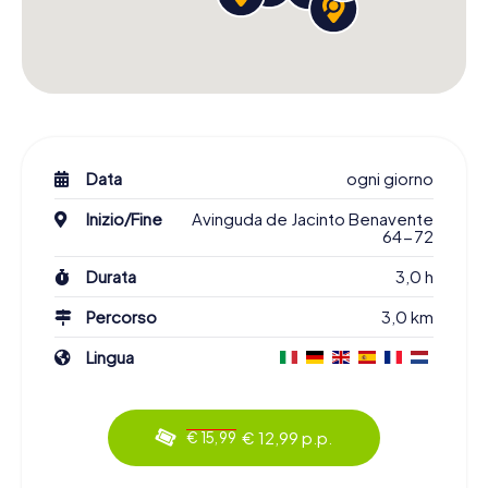
Data
ogni giorno
Inizio/Fine
Avinguda de Jacinto Benavente
64-72
Durata
3,0 h
Percorso
3,0 km
Lingua
€ 12,99 p.p.
€ 15,99