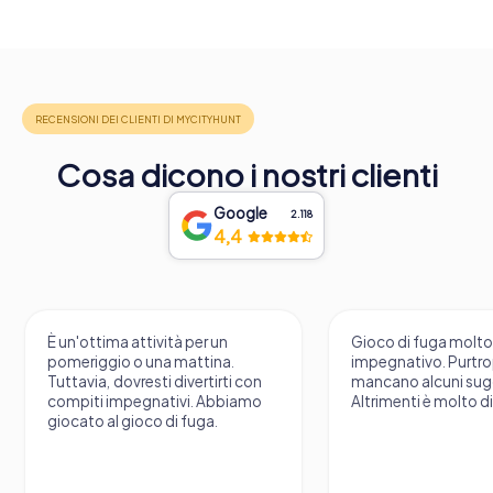
Cosa dicono i nostri clienti
Google
2.118
4,4
È un'ottima attività per un
Gioco di fuga molt
pomeriggio o una mattina.
impegnativo. Purtr
Tuttavia, dovresti divertirti con
mancano alcuni sug
compiti impegnativi. Abbiamo
Altrimenti è molto d
giocato al gioco di fuga.