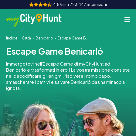
4,5/5 su 223.447 recensioni
Indice
Città
Benicarló
Escape Game Benicarló
Come funziona
Escape Game Benicarló
Città
Immergetevi nell'Escape Game di myCityHunt ad
Tour
Benicarló e trasformati in eroi! La vostra missione consiste
nel decodificare gli enigmi, risolvere i rompicapo,
smascherare i cattivi e salvare Benicarló da una minaccia
Team Building
ignota.
Biglietti
INT
AT
CH
DE
ES
FR
UK
IE
IT
NL