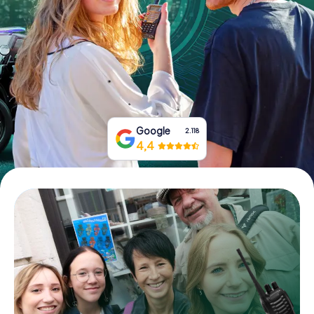
Prenota Biglietti
Acquista i Voucher
Google
2.118
4,4