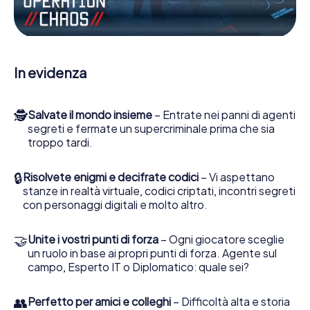
Escape Game a Benicarló lei e la sua squadra dovete
essere pronti a fermare i cattivi. A differenza di James
Bond and Co., tuttavia, non diventate eroi silenziosi: lei e
la sua squadra sarete immortalati nel punteggio più alto
del Benicarló e avrete accesso alla vostra personale
In evidenza
galleria di immagini. Il gioco di Escape di myCityHunt rende
Benicarló, il suo parco giochi di avventura. Acquisti i suoi
biglietti nel mondo dello spionaggio e degli agenti
🕵
Salvate il mondo insieme
– Entrate nei panni di agenti
segreti e trasformi Benicarló in un'Escape Room
segreti e fermate un supercriminale prima che sia
all'aperto!
troppo tardi.
🔒
Risolvete enigmi e decifrate codici
– Vi aspettano
stanze in realtà virtuale, codici criptati, incontri segreti
con personaggi digitali e molto altro.
🤝
Unite i vostri punti di forza
– Ogni giocatore sceglie
un ruolo in base ai propri punti di forza. Agente sul
campo, Esperto IT o Diplomatico: quale sei?
👥
Perfetto per amici e colleghi
– Difficoltà alta e storia