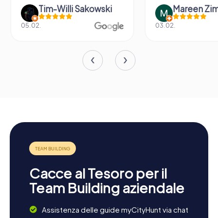
Tim-Willi Sakowski
Mareen Zi
05.02.
03.02.
Cacce al Tesoro per il
Team Building aziendale
Assistenza delle guide myCityHunt via chat