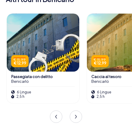
€ 15,99
€ 15,99
€ 12,99
€ 12,99
Passegiata con delitto
Caccia al tesoro
Benicarló
Benicarló
6 Lingue
6 Lingue
2,5 h
2,5 h