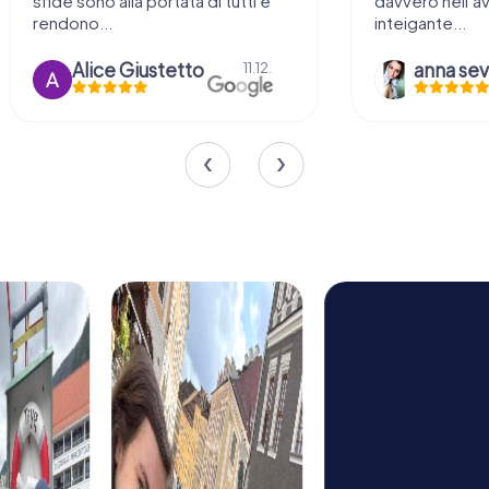
sfide sono alla portata di tutti e
davvero nell’a
rendono...
inteigante...
Alice Giustetto
11.12.