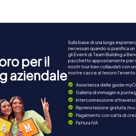
Beehive Building
Sulla base di una lunga esperienz
necessari quando si pianifica u
gli Eventi di Team Building a Be
ro per il
pacchetto appositamente per i c
nostri tour ben collaudati con u
g aziendale
nostre cacce al tesoro l'event
Assistenza delle guide myCi
Galleria di immagini e punteg
Interconnessione attraverso 
Riprenotazione gratuita
(fino
Pagamento con carta di cred
Fattura IVA