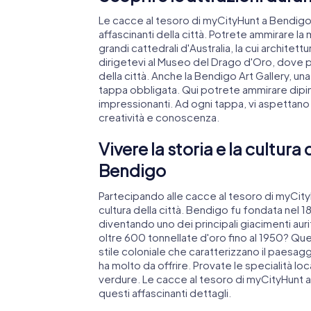
Le cacce al tesoro di myCityHunt a Bendigo 
affascinanti della città. Potrete ammirare l
grandi cattedrali d'Australia, la cui archite
dirigetevi al Museo del Drago d'Oro, dove po
della città. Anche la Bendigo Art Gallery, una 
tappa obbligata. Qui potrete ammirare dipin
impressionanti. Ad ogni tappa, vi aspettano
creatività e conoscenza.
Vivere la storia e la cultura
Bendigo
Partecipando alle cacce al tesoro di myCityH
cultura della città. Bendigo fu fondata nel 1
diventando uno dei principali giacimenti aur
oltre 600 tonnellate d'oro fino al 1950? Ques
stile coloniale che caratterizzano il paesag
ha molto da offrire. Provate le specialità lo
verdure. Le cacce al tesoro di myCityHunt a 
questi affascinanti dettagli.