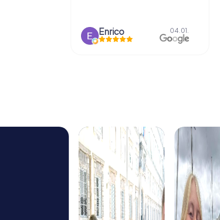
o
Enrico
15.03.
04.01.