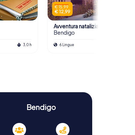
€ 15,99
€ 12,99
Avventura natalizia
Bendigo
3,0 h
6 Lingue
2,5 h
Bendigo