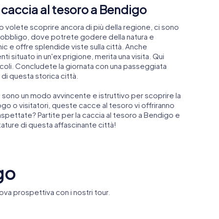
a caccia al tesoro a Bendigo
 volete scoprire ancora di più della regione, ci sono
 d'obbligo, dove potrete godere della natura e
icnic e offre splendide viste sulla città. Anche
 situato in un'ex prigione, merita una visita. Qui
tacoli. Concludete la giornata con una passeggiata
 di questa storica città.
sono un modo avvincente e istruttivo per scoprire la
uogo o visitatori, queste cacce al tesoro vi offriranno
aspettate? Partite per la caccia al tesoro a Bendigo e
ature di questa affascinante città!
go
ova prospettiva con i nostri tour.
Dragon