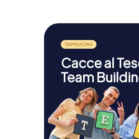
Gallery
Museum
Cacce al Teso
Team Buildin