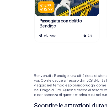
€ 15,99
€ 12,99
Passegiata con delitto
Bendigo
6 Lingue
2,5 h
Benvenuti a Bendigo, una città ricca di stor
voi. Con le cacce al tesoro di myCityHunt 
viaggio nel tempo esplorando luoghi come 
del Drago d'Oro. Queste cacce al tesoro of
e conoscenza di questa storica città nel cuo
Scoprire le attrazioni dura