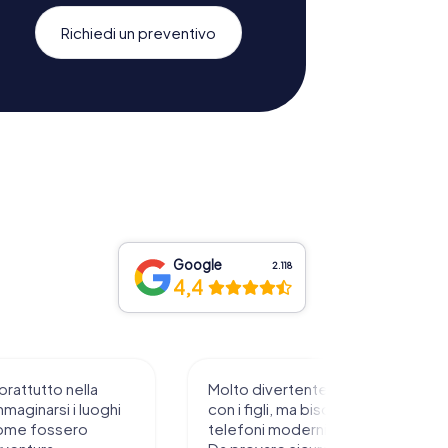
Richiedi un preventivo
Google
2.118
4,4
prattutto nella
Molto divertente da sperimentare
mmaginarsi i luoghi
con i figli, ma bisogna avere
ome fossero
telefoni moderni e rete stabile.