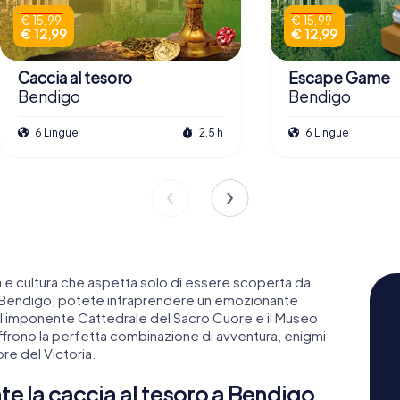
€ 15,99
€ 15,99
€ 12,99
€ 12,99
Caccia al tesoro
Escape Game
Bendigo
Bendigo
6 Lingue
2,5 h
6 Lingue
ia e cultura che aspetta solo di essere scoperta da
a Bendigo, potete intraprendere un emozionante
l'imponente Cattedrale del Sacro Cuore e il Museo
frono la perfetta combinazione di avventura, enigmi
re del Victoria.
nte la caccia al tesoro a Bendigo