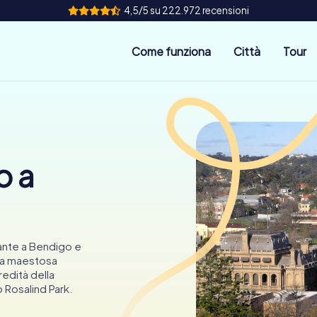
4,5/5 su 222.972 recensioni
Come funziona
Città
Tour
o a
ante a Bendigo e
 la maestosa
edità della
o Rosalind Park.