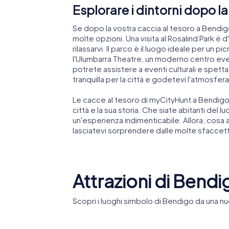
Esplorare i dintorni dopo l
Se dopo la vostra caccia al tesoro a Bendigo
molte opzioni. Una visita al Rosalind Park è
rilassarvi. Il parco è il luogo ideale per un p
l'Ulumbarra Theatre, un moderno centro eventi
potrete assistere a eventi culturali e spet
tranquilla per la città e godetevi l'atmosfera
Le cacce al tesoro di myCityHunt a Bendigo 
città e la sua storia. Che siate abitanti del l
un'esperienza indimenticabile. Allora, cosa 
lasciatevi sorprendere dalle molte sfaccett
Attrazioni di Bendi
Scopri i luoghi simbolo di Bendigo da una nu
Bendigo Art
Golden 