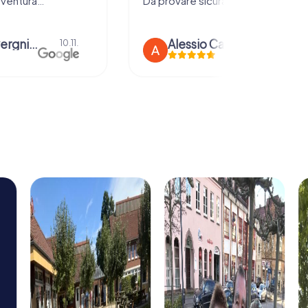
vventura…
Da provare sicuramente !
anna severgnini
Alessio Car
10.11.
21.08.