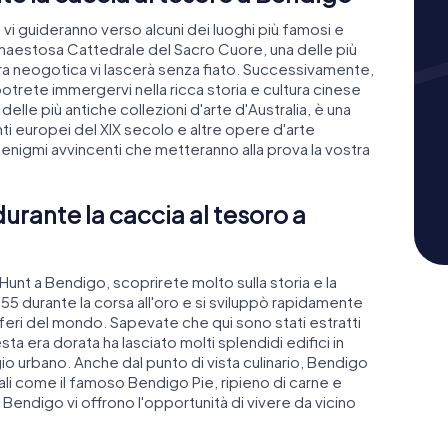
vi guideranno verso alcuni dei luoghi più famosi e
a maestosa Cattedrale del Sacro Cuore, una delle più
ttura neogotica vi lascerà senza fiato. Successivamente,
trete immergervi nella ricca storia e cultura cinese
delle più antiche collezioni d'arte d'Australia, è una
ti europei del XIX secolo e altre opere d'arte
 enigmi avvincenti che metteranno alla prova la vostra
 durante la caccia al tesoro a
unt a Bendigo, scoprirete molto sulla storia e la
855 durante la corsa all'oro e si sviluppò rapidamente
iferi del mondo. Sapevate che qui sono stati estratti
ta era dorata ha lasciato molti splendidi edifici in
gio urbano. Anche dal punto di vista culinario, Bendigo
cali come il famoso Bendigo Pie, ripieno di carne e
Bendigo vi offrono l'opportunità di vivere da vicino