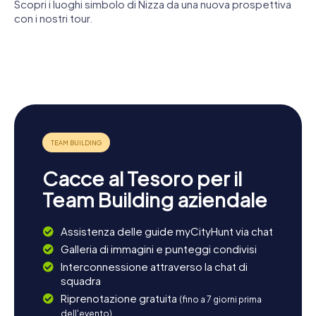
Godetevi una passeggiata lungo la Promenade des
Scopri i luoghi simbolo di Nizza da una nuova prospettiva
Anglais con vista sul luccicante Mediterraneo o visitate il
con i nostri tour.
église Saint-
pittoresco porto di Nizza. Se desiderate scoprire ancora
Basilica di
Nicolas-et-
Chiesa di
di più della regione, una gita nelle vicine città di Cannes o
Notre-
Cattedrale
Sainte-
San
Teatro
Monaco, con le loro attrazioni glamour, è un'ottima idea. E
Dame
di Nizza
Alexandra
Giacomo
dell'Opera di
per chi ama la natura, i colli e le montagne circostanti delle
Maggiore
Nizza
Alpi Marittime offrono numerosi sentieri escursionistici e
punti panoramici che regalano viste mozzafiato sulla Côte
d’Azur.
Cacce al Tesoro per il
Team Building aziendale
Assistenza delle guide myCityHunt via chat
Galleria di immagini e punteggi condivisi
Interconnessione attraverso la chat di
squadra
Riprenotazione gratuita
(fino a 7 giorni prima
dell'evento)