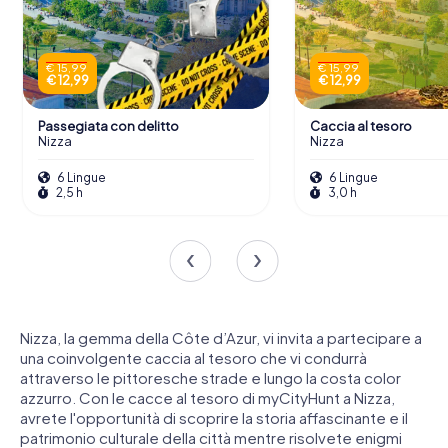
€ 15,99
€ 15,99
€ 12,99
€ 12,99
Passegiata con delitto
Caccia al tesoro
Nizza
Nizza
6 Lingue
6 Lingue
2,5 h
3,0 h
Nizza, la gemma della Côte d’Azur, vi invita a partecipare a
una coinvolgente caccia al tesoro che vi condurrà
attraverso le pittoresche strade e lungo la costa color
azzurro. Con le cacce al tesoro di myCityHunt a Nizza,
avrete l'opportunità di scoprire la storia affascinante e il
patrimonio culturale della città mentre risolvete enigmi