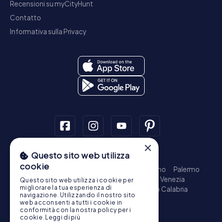
Recensioni su myCityHunt
Contatto
Informativa sulla Privacy
×
Questo sito web utilizza
Tour a piedi
cookie
Roma - Centro Storico
Milano
Napoli
Torino
Palermo
Genova
Bologna
Firenze
Bari
Catania
Venezia
Questo sito web utilizza i cookie per
migliorare la tua esperienza di
Messina
Padova
Trieste
Taranto
Reggio Calabria
navigazione. Utilizzando il nostro sito
Brescia
Parma
Prato
Modena
web acconsenti a tutti i cookie in
conformità con la nostra policy per i
Caccia al tesoro
cookie.
Leggi di più