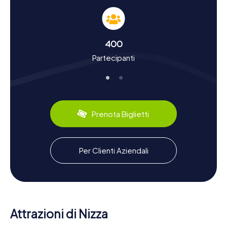
tesoro a Nizza
Una caccia al tesoro a Nizza non è solo un'avventura, ma
anche un viaggio attraverso la ricca storia e cultura della
città. Nizza era già un importante centro commerciale
400
nell'antichità e ha visto il passaggio di molti governanti e
Partecipanti
culture nel corso dei secoli. Sapevate che nel XIX secolo
la città era una popolare residenza invernale per
l'aristocrazia europea? Le sontuose ville e i giardini lungo la
Promenade des Anglais testimoniano ancora oggi
quell'epoca di splendore. Durante la caccia al tesoro,
scoprirete fatti interessanti sulle origini romane della città
Prenota Biglietti
e la sua evoluzione in un importante centro culturale della
Riviera. Naturalmente, non mancheranno le delizie
culinarie: assaggiate specialità locali come la socca, una
deliziosa frittella di ceci, o la famosa Salade Niçoise.
Per Clienti Aziendali
Esplorare i dintorni di Nizza dopo la caccia al
tesoro
Dopo una caccia al tesoro di successo a Nizza, vale la
pena esplorare i dintorni. La città offre numerose
Attrazioni di Nizza
opportunità per concludere la giornata in modo rilassante.