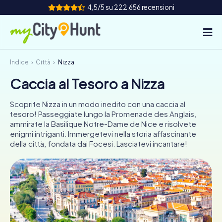
4,5/5 su 222.656 recensioni
Indice
Città
Nizza
Come funziona
Caccia al Tesoro a Nizza
Città
Scoprite Nizza in un modo inedito con una caccia al
Tour
tesoro! Passeggiate lungo la Promenade des Anglais,
ammirate la Basilique Notre-Dame de Nice e risolvete
enigmi intriganti. Immergetevi nella storia affascinante
Team Building
della città, fondata dai Focesi. Lasciatevi incantare!
Biglietti
INT
AT
CH
DE
ES
FR
UK
IE
IT
NL