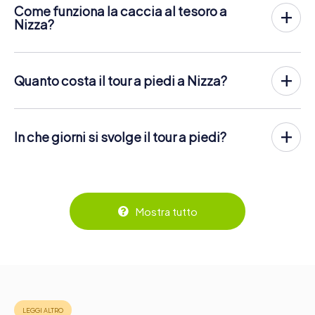
Come funziona la caccia al tesoro a
Nizza?
Con myCityHunt, Nizza diventa il tuo campo da gioco!
Tutto ciò di cui hai bisogno è il codice del biglietto e un
telefono con i dati attivi.
Quanto costa il tour a piedi a Nizza?
Nella data desiderata, riunisci la tua squadra nel centro di
Il prezzo per un tour a piedi myCityHunt a Nizza è di
12,99
Nizza. Poi inizia al caccia al tesoro: Il tuo cellulare guida te e
€ per persona
. Contrariamente ai modelli di prezzo di altri
la tua squadra verso numerosi luoghi da vedere a Nizza.
fornitori, su myCityHunt si paga a persona. Per esempio, il
Una volta lì, dovrai rispondere a domande difficili e
In che giorni si svolge il tour a piedi?
prezzo totale per due persone è solo 25,98 €, per cinque
risolvere indovinelli. Guadagni punti risolvendo
persone 64,95 € e così via.
Il tour a piedi myCityHunt a Nizza può essere giocato in
correttamente questi compiti.
qualsiasi momento! Se hai un biglietto, puoi giocare in un
I biglietti possono essere prenotati online nel negozio dei
Ma non è tutto: Tutti i giocatori registrati riceveranno
giorno a tua scelta in qualsiasi momento entro la validità di
biglietti su
https://www.mycityhunt.it/biglietti
.
compiti speciali via SMS durante il rally, come
3 anni. I biglietti per il tour a piedi myCityHunt a Nizza
l'assegnazione di foto o domande a quiz. Il tour a piedi ti
possono essere prenotati nel negozio di biglietti online
Mostra tutto
ricompenserà con molte cose fantastiche, che potrai poi
su
https://www.mycityhunt.it/biglietti
.
visualizzare in una galleria di immagini.
Lungo il tour, è possibile fare una pausa per un gelato o un
drink in qualsiasi momento! Dopo circa 3 ore, l'elenco dei
punteggi più alti fornirà informazioni sulla classifica
generale.