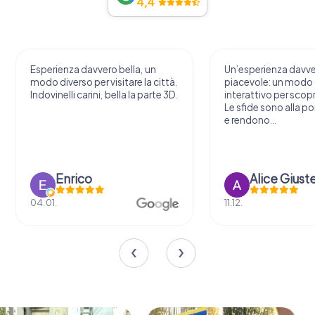
4,4
Esperienza davvero bella, un
Un’esperienza davv
modo diverso per visitare la città.
piacevole: un modo o
Indovinelli carini, bella la parte 3D.
interattivo per scopri
Le sfide sono alla por
e rendono...
Enrico
Alice Giust
04.01.
11.12.