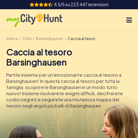
4,5/5 su 223.447 recensioni
Indice
Città
Barsinghausen
Caccia al tesoro Barsinghausen
Come funziona
Caccia al tesoro
Città
Barsinghausen
Tour
Partite insieme per un'emozionante caccia al tesoro a
Barsinghausen! In questa caccia al tesoro per tutta la
Team Building
famiglia, scoprirete Barsinghausen in un modo tutto
nuovo! Insieme risolverete enigmi difficili, decifrerete
Biglietti
codici segreti e seguirete una misteriosa mappa del
tesoro negli angoli più belli di Barsinghausen.
INT
AT
CH
DE
ES
FR
UK
IE
IT
NL