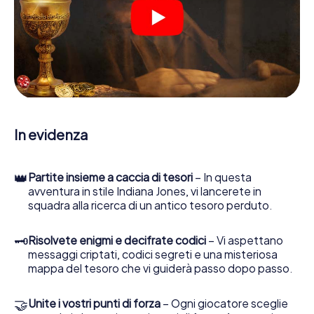
Una volta assegnati i ruoli, può iniziare la caccia al tesoro
del thriller poliziesco a Barsinghausen: puoi decifrare
codici crittografati, risolvere complicati compiti logici e
cercare indizi, indizi in vari luoghi della città. Il suo
smartphone è il suo strumento di indagine più importante:
la nostra app web sviluppata appositamente le consente
di interrogare le persone di contatto ed esaminare
stringhe enigmatiche, la aiuta a raccogliere oggetti e la
guida in sicurezza per Barsinghausen.
In evidenza
Nel corso della caccia al tesoro a Barsinghausen, lei e il
suo team vi immergerete sempre più in profondità
nell'emozionante storia, presto scoprirete che il prezioso
👑
Partite insieme a caccia di tesori
– In questa
tesoro è a pochi passi di distanza.
avventura in stile Indiana Jones, vi lancerete in
squadra alla ricerca di un antico tesoro perduto.
🗝
Risolvete enigmi e decifrate codici
– Vi aspettano
messaggi criptati, codici segreti e una misteriosa
mappa del tesoro che vi guiderà passo dopo passo.
🤝
Unite i vostri punti di forza
– Ogni giocatore sceglie