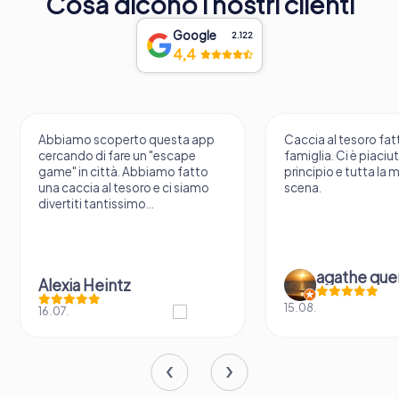
Cosa dicono i nostri clienti
Google
2.122
4,4
Abbiamo scoperto questa app
Caccia al tesoro fatt
cercando di fare un "escape
famiglia. Ci è piaciu
game" in città. Abbiamo fatto
principio e tutta la 
una caccia al tesoro e ci siamo
scena.
divertiti tantissimo...
agathe que
Alexia Heintz
15.08.
16.07.