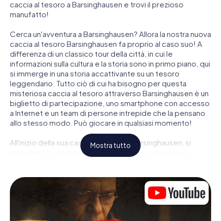
caccia al tesoro a Barsinghausen e trovi il prezioso
manufatto!
Cerca un'avventura a Barsinghausen? Allora la nostra nuova
caccia al tesoro Barsinghausen fa proprio al caso suo! A
differenza di un classico tour della città, in cui le
informazioni sulla cultura e la storia sono in primo piano, qui
si immerge in una storia accattivante su un tesoro
leggendario. Tutto ciò di cui ha bisogno per questa
misteriosa caccia al tesoro attraverso Barsinghausen è un
biglietto di partecipazione, uno smartphone con accesso
a Internet e un team di persone intrepide che la pensano
allo stesso modo. Può giocare in qualsiasi momento!
All'inizio della sua caccia al tesoro a Barsinghausen, si
Mostra tutto
incontrerà in una posizione centrale per una riunione
congiunta. Quindi i ruoli vengono distribuiti. Chi della sua
squadra è un tracker nato? Chi è un vero avventuriero? E
chi ha quello che serve per essere un code breaker? Nella
nostra caccia al tesoro a Barsinghausen c'è un ruolo
adatto per ogni giocatore.