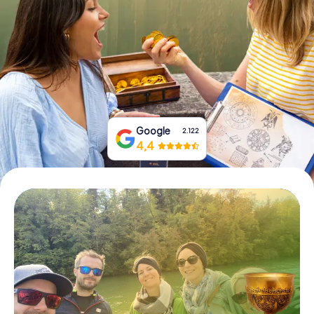
Prenota Biglietti
Acquista i Voucher
Google
2.122
4,4