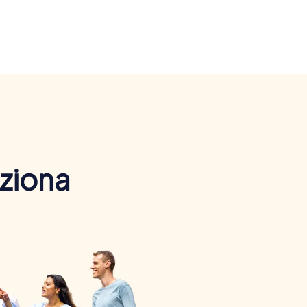
nziona