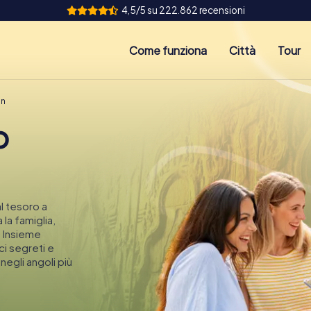
4,5/5 su 222.862 recensioni
Come funziona
Città
Tour
in
o
l tesoro a
 la famiglia,
! Insieme
ci segreti e
egli angoli più