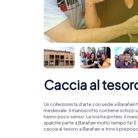
Caccia al tesor
Un collezionista d'arte con sede a Barañai
medievale. Il manoscritto contiene schizzi 
hanno poco senso. La nostra ipotesi: il man
qualche parte a Barañain molto tempo fa! È qui
caccia al tesoro a Barañain e trovi il prezio