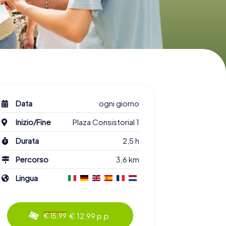
Data
ogni giorno
Inizio/Fine
Plaza Consistorial 1
Durata
2,5 h
Percorso
3,6 km
Lingua
€ 12,99 p.p.
€ 15,99