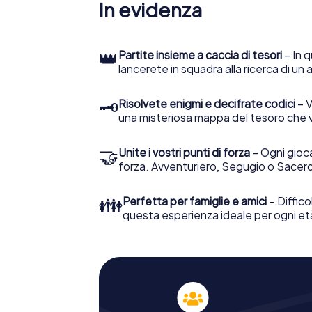
In evidenza
👑
Partite insieme a caccia di tesori
– In q
lancerete in squadra alla ricerca di un
🗝
Risolvete enigmi e decifrate codici
– V
una misteriosa mappa del tesoro che 
🤝
Unite i vostri punti di forza
– Ogni gioca
forza. Avventuriero, Segugio o Sacerd
👪
Perfetta per famiglie e amici
– Diffico
questa esperienza ideale per ogni et