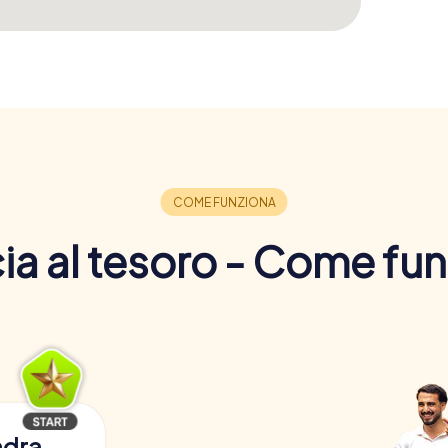
a al tesoro - Come fu
adra