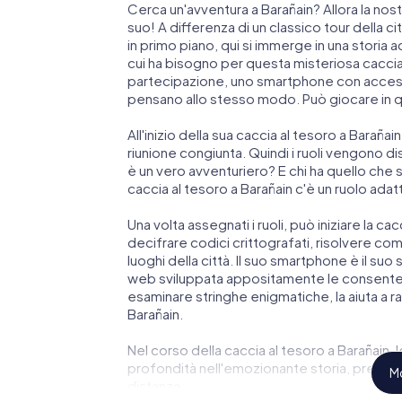
Cerca un'avventura a Barañain? Allora la nost
suo! A differenza di un classico tour della citt
in primo piano, qui si immerge in una storia 
cui ha bisogno per questa misteriosa caccia 
partecipazione, uno smartphone con accesso
pensano allo stesso modo. Può giocare in 
All'inizio della sua caccia al tesoro a Barañai
riunione congiunta. Quindi i ruoli vengono dis
è un vero avventuriero? E chi ha quello che
caccia al tesoro a Barañain c'è un ruolo ada
Una volta assegnati i ruoli, può iniziare la cac
decifrare codici crittografati, risolvere compl
luoghi della città. Il suo smartphone è il su
web sviluppata appositamente le consente 
esaminare stringhe enigmatiche, la aiuta a r
Barañain.
Nel corso della caccia al tesoro a Barañain, 
profondità nell'emozionante storia, presto s
Mo
distanza.