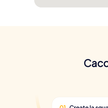
Cacci
01
Create la squ