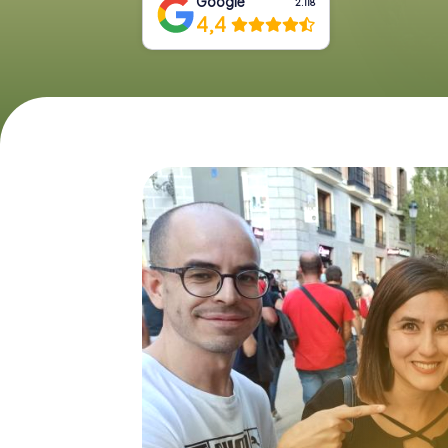
Google
2.118
4,4