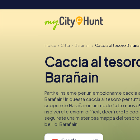
Indice
Città
Barañain
Caccia al tesoro Baraña
Caccia al tesor
Barañain
Partite insieme per un'emozionante caccia a
Barañain! In questa caccia al tesoro per tutta
scoprirete Barañain in un modo tutto nuovo
risolverete enigmi difficili, decifrerete codi
seguirete una misteriosa mappa del tesoro n
belli di Barañain.