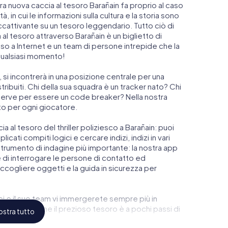
ra nuova caccia al tesoro Barañain fa proprio al caso
à, in cui le informazioni sulla cultura e la storia sono
accattivante su un tesoro leggendario. Tutto ciò di
al tesoro attraverso Barañain è un biglietto di
 a Internet e un team di persone intrepide che la
qualsiasi momento!
n, si incontrerà in una posizione centrale per una
tribuiti. Chi della sua squadra è un tracker nato? Chi
 serve per essere un code breaker? Nella nostra
tto per ogni giocatore.
cia al tesoro del thriller poliziesco a Barañain: puoi
icati compiti logici e cercare indizi, indizi in vari
o strumento di indagine più importante: la nostra app
di interrogare le persone di contatto ed
accogliere oggetti e la guida in sicurezza per
lei e il suo team vi immergerete sempre più in
coprirete che il prezioso tesoro è a pochi passi di
stra tutto