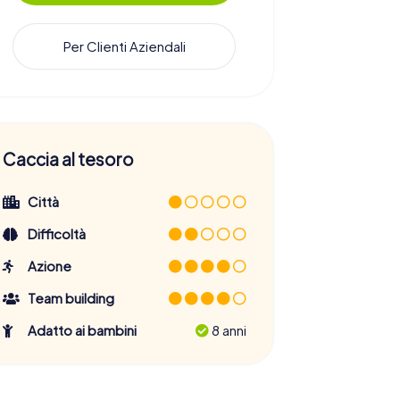
Per Clienti Aziendali
Caccia al tesoro
Città
Difficoltà
Azione
Team building
Adatto ai bambini
8 anni