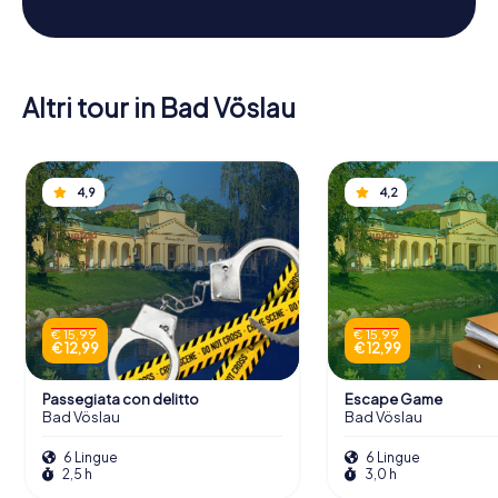
Altri tour in Bad Vöslau
4,9
4,2
€ 15,99
€ 15,99
€ 12,99
€ 12,99
Passegiata con delitto
Escape Game
Bad Vöslau
Bad Vöslau
6 Lingue
6 Lingue
2,5 h
3,0 h