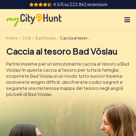
4,5/5 su 222.862 recensioni
Indice
Città
Bad Vöslau
Caccia al tesoro Bad Vöslau
Come funziona
Caccia al tesoro Bad Vöslau
Città
Partite insieme per un'emozionante caccia al tesoro a Bad
Tour
Vöslau! In questa caccia al tesoro per tutta la famiglia,
scoprirete Bad Vöslau in un modo tutto nuovo! Insieme
risolverete enigmi difficili, decifrerete codici segreti e
Team Building
seguirete una misteriosa mappa del tesoro negli angoli
più belli di Bad Vöslau.
Biglietti
INT
AT
CH
DE
ES
FR
UK
IE
IT
NL