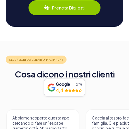
Prenota Biglietti
Cosa dicono i nostri clienti
Google
2.118
4,4
Abbiamo scoperto questa app
Caccia al tesoro fatt
cercando di fare un "escape
famiglia. Ci è piaciu
game" in città. Abbiamo fatto
principio e tutta la 