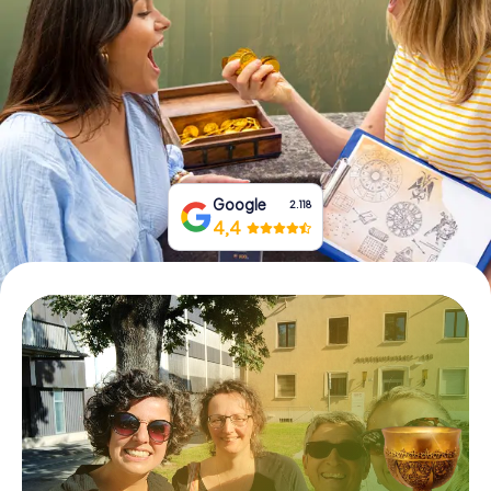
Prenota Biglietti
Acquista i Voucher
Google
2.118
4,4