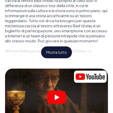
caccia al tesoro Bad Vöslau fa proprio al caso suo! A
differenza di un classico tour della città, in cui le
informazioni sulla cultura e la storia sono in primo piano, qui
si immerge in una storia accattivante su un tesoro
leggendario. Tutto ciò di cui ha bisogno per questa
misteriosa caccia al tesoro attraverso Bad Vöslau è un
biglietto di partecipazione, uno smartphone con accesso
a Internet e un team di persone intrepide che la pensano
allo stesso modo. Può giocare in qualsiasi momento!
All'inizio della sua caccia al tesoro a Bad Vöslau, si
Mostra tutto
incontrerà in una posizione centrale per una riunione
congiunta. Quindi i ruoli vengono distribuiti. Chi della sua
squadra è un tracker nato? Chi è un vero avventuriero? E
chi ha quello che serve per essere un code breaker? Nella
nostra caccia al tesoro a Bad Vöslau c'è un ruolo adatto
per ogni giocatore.
Una volta assegnati i ruoli, può iniziare la caccia al tesoro
del thriller poliziesco a Bad Vöslau: puoi decifrare codici
crittografati, risolvere complicati compiti logici e cercare
indizi, indizi in vari luoghi della città. Il suo smartphone è il
suo strumento di indagine più importante: la nostra app