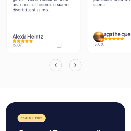
una caccia al tesoro e ci siamo
scena.
divertiti tantissimo...
agathe que
Alexia Heintz
15.08.
16.07.