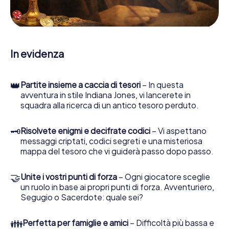
web sviluppata appositamente le consente di interrogare
le persone di contatto ed esaminare stringhe
enigmatiche, la aiuta a raccogliere oggetti e la guida in
sicurezza per Bad Vöslau.
In evidenza
Nel corso della caccia al tesoro a Bad Vöslau, lei e il suo
team vi immergerete sempre più in profondità
nell'emozionante storia, presto scoprirete che il prezioso
👑
Partite insieme a caccia di tesori
– In questa
tesoro è a pochi passi di distanza.
avventura in stile Indiana Jones, vi lancerete in
squadra alla ricerca di un antico tesoro perduto.
🗝
Risolvete enigmi e decifrate codici
– Vi aspettano
messaggi criptati, codici segreti e una misteriosa
mappa del tesoro che vi guiderà passo dopo passo.
🤝
Unite i vostri punti di forza
– Ogni giocatore sceglie
un ruolo in base ai propri punti di forza. Avventuriero,
Segugio o Sacerdote: quale sei?
👪
Perfetta per famiglie e amici
– Difficoltà più bassa e