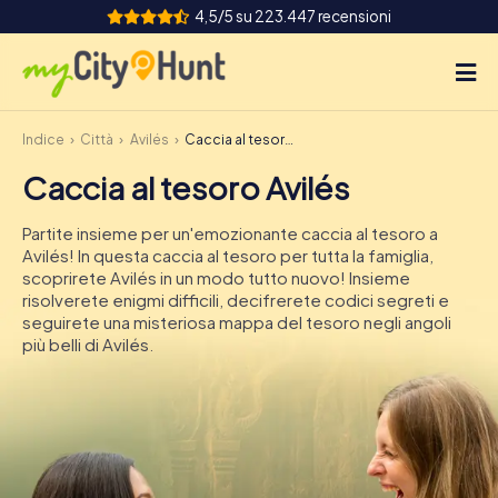
4,5/5 su 223.447 recensioni
Indice
Città
Avilés
Caccia al tesoro Avilés
Come funziona
Caccia al tesoro Avilés
Città
Partite insieme per un'emozionante caccia al tesoro a
Tour
Avilés! In questa caccia al tesoro per tutta la famiglia,
scoprirete Avilés in un modo tutto nuovo! Insieme
risolverete enigmi difficili, decifrerete codici segreti e
Team Building
seguirete una misteriosa mappa del tesoro negli angoli
più belli di Avilés.
Biglietti
INT
AT
CH
DE
ES
FR
UK
IE
IT
NL