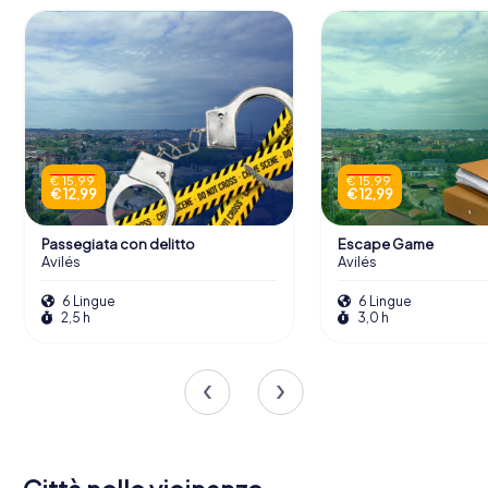
€ 15,99
€ 15,99
€ 12,99
€ 12,99
Passegiata con delitto
Escape Game
Avilés
Avilés
6 Lingue
6 Lingue
2,5 h
3,0 h