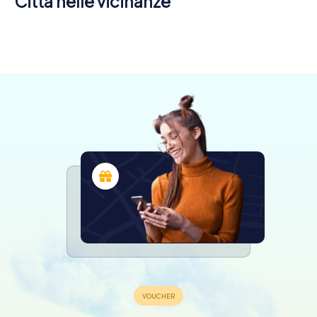
Città nelle vicinanze
Gijón
Oviedo
Mieres
6 tour
6 tour
4 tour
disponibili
disponibili
disponibili
5,0
4,6
4,3