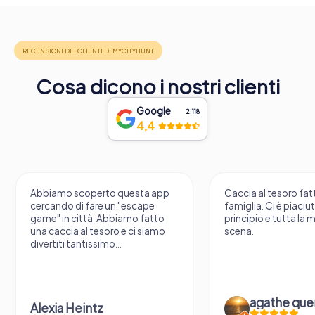
Cosa dicono i nostri clienti
Google
2.118
4,4
Abbiamo scoperto questa app
Caccia al tesoro fatt
cercando di fare un "escape
famiglia. Ci è piaciu
game" in città. Abbiamo fatto
principio e tutta la 
una caccia al tesoro e ci siamo
scena.
divertiti tantissimo...
agathe que
Alexia Heintz