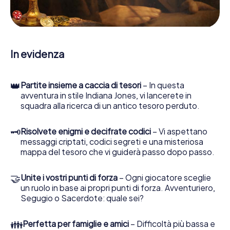
enigmatiche, la aiuta a raccogliere oggetti e la guida in
sicurezza per Avilés.
Nel corso della caccia al tesoro a Avilés, lei e il suo team vi
immergerete sempre più in profondità nell'emozionante
In evidenza
storia, presto scoprirete che il prezioso tesoro è a pochi
passi di distanza.
👑
Partite insieme a caccia di tesori
– In questa
avventura in stile Indiana Jones, vi lancerete in
squadra alla ricerca di un antico tesoro perduto.
🗝
Risolvete enigmi e decifrate codici
– Vi aspettano
messaggi criptati, codici segreti e una misteriosa
mappa del tesoro che vi guiderà passo dopo passo.
🤝
Unite i vostri punti di forza
– Ogni giocatore sceglie
un ruolo in base ai propri punti di forza. Avventuriero,
Segugio o Sacerdote: quale sei?
👪
Perfetta per famiglie e amici
– Difficoltà più bassa e