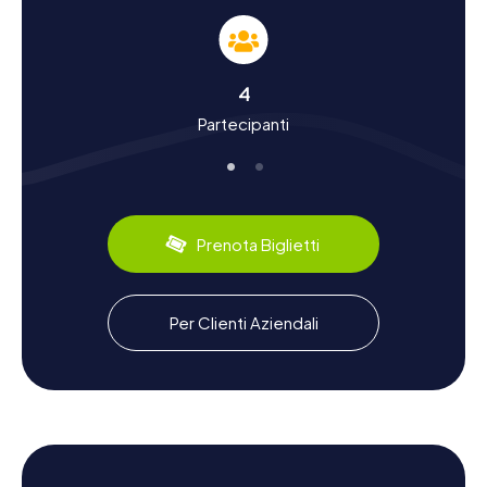
Argentona
Le cacce al tesoro ad Argentona non solo vi faranno
scoprire le attrazioni, ma vi immergeranno anche nella
ricca storia e cultura della città. Argentona vanta una lunga
4
storia che risale all'epoca romana. È particolarmente
Partecipanti
famosa per i suoi prodotti in ceramica tradizionale,
esposti nel Museo del Botijo de Argentona. Un altro
evento culturale imperdibile è la festa annuale del brocca
d'acqua, dedicata ai magnifici recipienti d'acqua. A livello
culinario, potrete deliziare il vostro palato con specialità
catalane nei ristoranti locali. La caccia al tesoro ad
Prenota Biglietti
Argentona vi offre l'opportunità di conoscere questi
aspetti della città in modo divertente.
Dopo la caccia al tesoro ad Argentona
Per Clienti Aziendali
esplorare i dintorni
Avete ancora voglia di esplorare dopo la caccia al tesoro
ad Argentona? Allora vale la pena fare una gita nelle
idilliache campagne della Comarca Maresme. Qui potrete
godere della bellezza della natura e trovare tranquillità
dopo l'eccitante gioco cittadino. In alternativa, potete