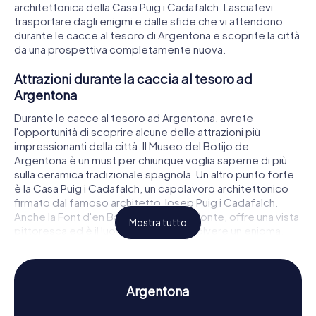
architettonica della Casa Puig i Cadafalch. Lasciatevi
trasportare dagli enigmi e dalle sfide che vi attendono
durante le cacce al tesoro di Argentona e scoprite la città
da una prospettiva completamente nuova.
Attrazioni durante la caccia al tesoro ad
Argentona
Durante le cacce al tesoro ad Argentona, avrete
l'opportunità di scoprire alcune delle attrazioni più
impressionanti della città. Il Museo del Botijo de
Argentona è un must per chiunque voglia saperne di più
sulla ceramica tradizionale spagnola. Un altro punto forte
è la Casa Puig i Cadafalch, un capolavoro architettonico
firmato dal famoso architetto Josep Puig i Cadafalch.
Anche la Font d'en Ballot, una storica fonte, offre una vista
Mostra tutto
pittoresca ed è il luogo ideale per risolvere un enigma.
Durante la caccia al tesoro ad Argentona, potrete
affrontare sfide avvincenti in ognuna di queste tappe e
scoprire la città in modo ludico.
Argentona
Storia e cultura durante la caccia al tesoro ad