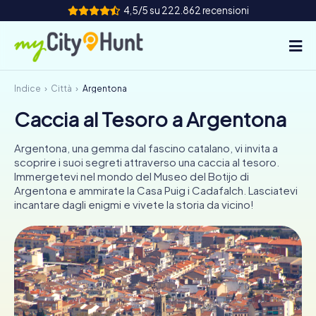
4,5/5 su 222.862 recensioni
Indice
Città
Argentona
Come funziona
Caccia al Tesoro a Argentona
Città
Argentona, una gemma dal fascino catalano, vi invita a
Tour
scoprire i suoi segreti attraverso una caccia al tesoro.
Immergetevi nel mondo del Museo del Botijo di
Argentona e ammirate la Casa Puig i Cadafalch. Lasciatevi
Team Building
incantare dagli enigmi e vivete la storia da vicino!
Biglietti
INT
AT
CH
DE
ES
FR
UK
IE
IT
NL