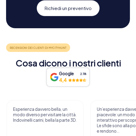
Richiedi un preventivo
Cosa dicono i nostri clienti
Google
2.118
4,4
Esperienza davvero bella, un
Un’esperienza davv
modo diverso per visitare la città.
piacevole: un modo o
Indovinelli carini, bella la parte 3D.
interattivo per scopri
Le sfide sono alla por
e rendono...