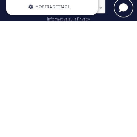
MOSTRA DETTAGLI
Informativa sulla Privacy
Strettamente necessari
Performance
Iscriviti
Targeting
Funzionalità
I cookie strettamente necessari
consentono le funzionalità principali del
Navigazione
sito web come l'accesso dell'utente e la
gestione dell'account. Il sito web non può
essere utilizzato correttamente senza i
Biglietti
cookie strettamente necessari.
Negozio di Voucher
Fornitore /
Nome
Scadenza
Descrizione
Explorer Blog
Dominio
Recensioni su myCityHunt
PHPSESSID
PHP.net
Sessione
Cookie
www.mycityhunt.it
generato da
Contatto
applicazioni
basate sul
Informativa sulla Privacy
linguaggio
PHP. Si tratta
di un
identificatore
generico
utilizzato per