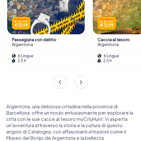
€ 15,99
€ 15,99
€ 12,99
€ 12,99
Passegiata con delitto
Caccia al tesoro
Argentona
Argentona
6 Lingue
6 Lingue
2,5 h
2,5 h
Argentona, una deliziosa cittadina nella provincia di
Barcellona, offre un modo entusiasmante per esplorare la
città con le sue cacce al tesoro myCityHunt. Vi aspetta
un'avventura attraverso la storia e la cultura di questo
angolo di Catalogna, con affascinanti attrazioni come il
Museo del Botijo de Argentona e la bellezza