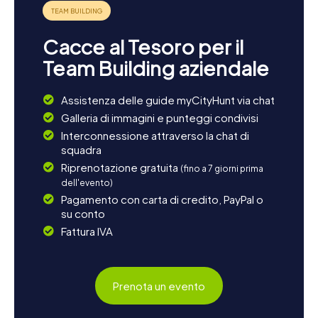
rilassarvi nel centro di Argentona e gustare la gastronomia
locale in uno dei tanti caffè e ristoranti. Una passeggiata
per la città vi offrirà l'occasione di vivere l'atmosfera
Cacce al Tesoro per il
affascinante e l'ospitalità degli abitanti. Concludete la
giornata ricca di esperienze con un bicchiere di vino
Team Building aziendale
catalano e preparatevi per la prossima caccia al tesoro ad
Argentona.
Assistenza delle guide myCityHunt via chat
Galleria di immagini e punteggi condivisi
Interconnessione attraverso la chat di
squadra
Riprenotazione gratuita
(fino a 7 giorni prima
dell'evento)
Pagamento con carta di credito, PayPal o
su conto
Fattura IVA
Prenota un evento