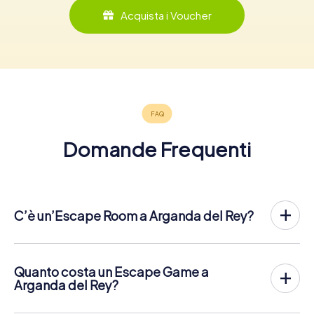
Acquista i Voucher
Domande Frequenti
C’è un’Escape Room a Arganda del Rey?
Arganda del Rey ha ora un exit game nel centro della città!
Lì Escape Game all'aperto di myCityHunt a Arganda del
Rey si svolge all'aria aperta. Combina un tour a piedi su
Quanto costa un Escape Game a
smartphone con un'emozionante storia di agenti segreti. I
Arganda del Rey?
giocatori risolvono difficili enigmi in diversi luoghi del
L'Escape Game di myCityHunt Escape a Arganda del Rey
centro di Arganda del Rey. Gli smartphone dei giocatori
costa
12,99 € a persona
. Contrariamente ai modelli di