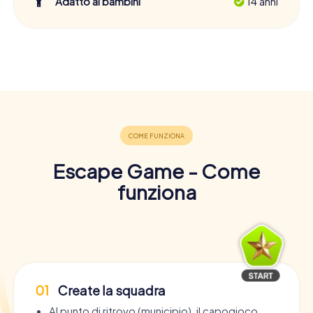
Adatto ai bambini
14 anni
Escape Game - Come
funziona
01
Create la squadra
Al punto di ritrovo (municipio), il capogioco