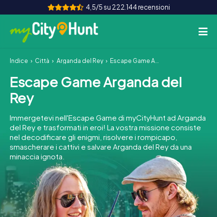
4,5/5 su 222.144 recensioni
Indice
Città
Arganda del Rey
Escape Game Arganda del Rey
Come funziona
Escape Game Arganda del
Città
Rey
Tour
Immergetevi nell'Escape Game di myCityHunt ad Arganda
del Rey e trasformati in eroi! La vostra missione consiste
Team Building
nel decodificare gli enigmi, risolvere i rompicapo,
smascherare i cattivi e salvare Arganda del Rey da una
Biglietti
minaccia ignota.
INT
AT
CH
DE
ES
FR
UK
IE
IT
NL