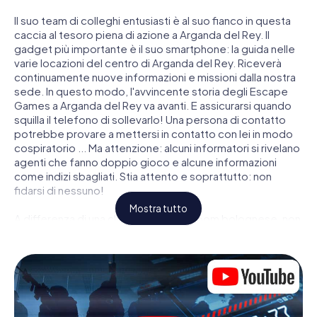
Il suo team di colleghi entusiasti è al suo fianco in questa
caccia al tesoro piena di azione a Arganda del Rey. Il
gadget più importante è il suo smartphone: la guida nelle
varie locazioni del centro di Arganda del Rey. Riceverà
continuamente nuove informazioni e missioni dalla nostra
sede. In questo modo, l'avvincente storia degli Escape
Games a Arganda del Rey va avanti. E assicurarsi quando
squilla il telefono di sollevarlo! Una persona di contatto
potrebbe provare a mettersi in contatto con lei in modo
cospiratorio ... Ma attenzione: alcuni informatori si rivelano
agenti che fanno doppio gioco e alcune informazioni
come indizi sbagliati. Stia attento e soprattutto: non
fidarsi di nessuno!
Mostra tutto
A differenza di una classica Escape Room bolognese, non
è rinchiuso in una stanza dalla quale devi liberarsi entro una
data temporale. Questa caccia al tesoro per smartphone
dichiara che tutta Arganda del Rey è il suo campo di gioco
personale! Il requisito tecnico per la sua avventura da
agente a Arganda del Rey é uno smartphone con accesso
a Internet mobile. Un clic le dà accesso alla nostra app