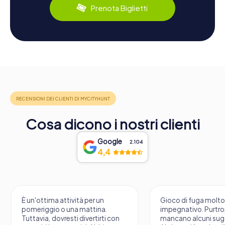
Prenota Biglietti
Cosa dicono i nostri clienti
Google
2.104
4,4
È un'ottima attività per un
Gioco di fuga molt
pomeriggio o una mattina.
impegnativo. Purtr
Tuttavia, dovresti divertirti con
mancano alcuni sug