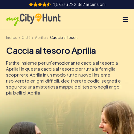
4,5/5 su 222.862 recensioni
Indice
Città
Aprilia
Caccia al tesoro Aprilia
Come funziona
Caccia al tesoro Aprilia
Città
Partite insieme per un'emozionante caccia al tesoro a
Tour
Aprilia! In questa caccia al tesoro per tutta la famiglia,
scoprirete Aprilia in un modo tutto nuovo! Insieme
risolverete enigmi difficili, decifrerete codici segreti e
Team Building
seguirete una misteriosa mappa del tesoro negli angoli
più belli di Aprilia.
Biglietti
INT
AT
CH
DE
ES
FR
UK
IE
IT
NL