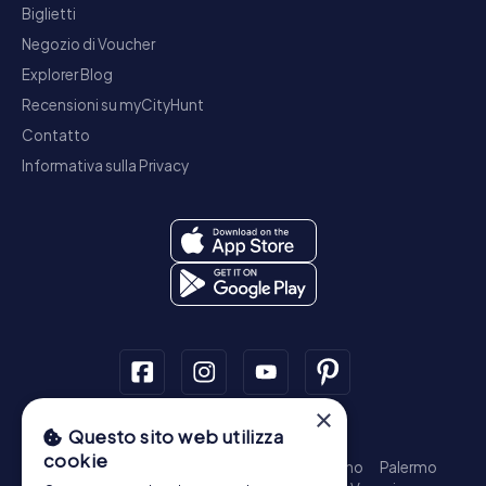
Biglietti
Negozio di Voucher
Explorer Blog
Recensioni su myCityHunt
Contatto
Informativa sulla Privacy
×
Questo sito web utilizza
Tour a piedi
cookie
Roma - Centro Storico
Milano
Napoli
Torino
Palermo