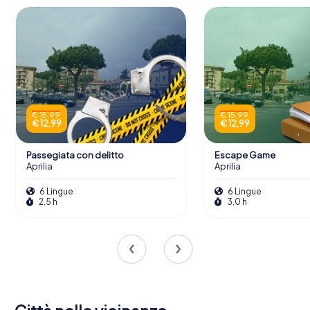
€ 15,99
€ 15,99
€ 12,99
€ 12,99
Passegiata con delitto
Escape Game
Aprilia
Aprilia
6 Lingue
6 Lingue
2,5 h
3,0 h