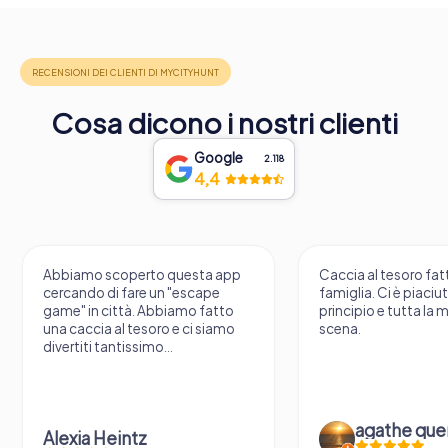
Cosa dicono i nostri clienti
Google
2.118
4,4
Abbiamo scoperto questa app
Caccia al tesoro fatt
cercando di fare un "escape
famiglia. Ci è piaciu
game" in città. Abbiamo fatto
principio e tutta la 
una caccia al tesoro e ci siamo
scena.
divertiti tantissimo...
agathe que
Alexia Heintz