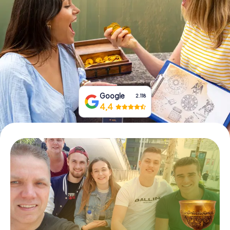
Prenota Biglietti
Acquista i Voucher
Google
2.118
4,4