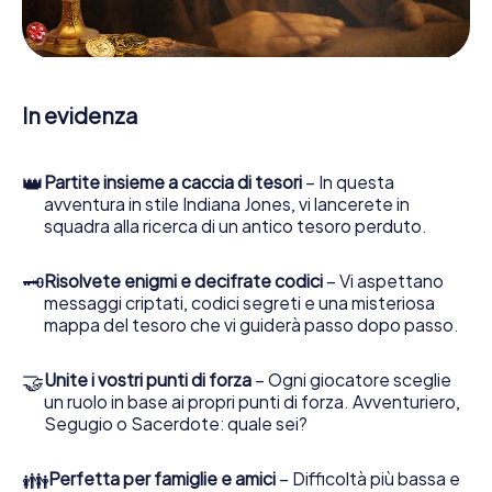
enigmatiche, la aiuta a raccogliere oggetti e la guida in
sicurezza per Aprilia.
Nel corso della caccia al tesoro a Aprilia, lei e il suo team vi
immergerete sempre più in profondità nell'emozionante
In evidenza
storia, presto scoprirete che il prezioso tesoro è a pochi
passi di distanza.
👑
Partite insieme a caccia di tesori
– In questa
avventura in stile Indiana Jones, vi lancerete in
squadra alla ricerca di un antico tesoro perduto.
🗝
Risolvete enigmi e decifrate codici
– Vi aspettano
messaggi criptati, codici segreti e una misteriosa
mappa del tesoro che vi guiderà passo dopo passo.
🤝
Unite i vostri punti di forza
– Ogni giocatore sceglie
un ruolo in base ai propri punti di forza. Avventuriero,
Segugio o Sacerdote: quale sei?
👪
Perfetta per famiglie e amici
– Difficoltà più bassa e