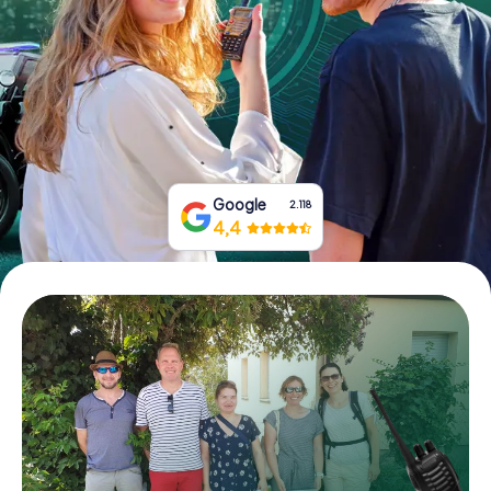
Prenota Biglietti
Acquista i Voucher
Google
2.118
4,4