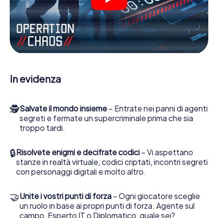
molte altre funzionalità.
Lavori insieme con una squadra, origli le spie nemiche e
porti gli ufficiali di collegamento dalla sua parte. In questo
Escape Game a Angermünde lei e la sua squadra dovete
essere pronti a fermare i cattivi. A differenza di James
Bond and Co., tuttavia, non diventate eroi silenziosi: lei e
la sua squadra sarete immortalati nel punteggio più alto
In evidenza
del Angermünde e avrete accesso alla vostra personale
galleria di immagini. Il gioco di Escape di myCityHunt rende
Angermünde, il suo parco giochi di avventura. Acquisti i
🕵
Salvate il mondo insieme
– Entrate nei panni di agenti
suoi biglietti nel mondo dello spionaggio e degli agenti
segreti e fermate un supercriminale prima che sia
segreti e trasformi Angermünde in un'Escape Room
troppo tardi.
all'aperto!
🔒
Risolvete enigmi e decifrate codici
– Vi aspettano
stanze in realtà virtuale, codici criptati, incontri segreti
con personaggi digitali e molto altro.
🤝
Unite i vostri punti di forza
– Ogni giocatore sceglie
un ruolo in base ai propri punti di forza. Agente sul
campo, Esperto IT o Diplomatico: quale sei?