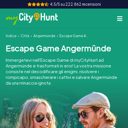
4,5/5 su 222.862 recensioni
Indice
Città
Angermünde
Escape Game Angermünde
Come funziona
Escape Game Angermünde
Città
Immergetevi nell'Escape Game di myCityHunt ad
Tour
Angermünde e trasformati in eroi! La vostra missione
consiste nel decodificare gli enigmi, risolvere i
rompicapo, smascherare i cattivi e salvare Angermünde
Team Building
da una minaccia ignota.
Biglietti
INT
AT
CH
DE
ES
FR
UK
IE
IT
NL