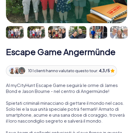
Escape Game Angermünde
10 I clienti hanno valutato questo tour:
4,3 / 5
Al myCityHunt Escape Game seguirà le orme di James
Bond e Jason Bourne - nel centro di Angermünde!
Spietati criminali minacciano di gettare il mondo nel caos.
Solo lei e la sua unità speciale potrà fermarli! Armato di
smartphone, acume e una sana dose di coraggio, troverà
il loro nascondiglio segreto e salverà il mondo.
Il suo team di colleghi entusiasti è al suo fianco in questa