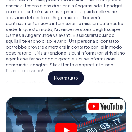
caccia al tesoro piena di azione a Angermünde. Il gadget
più importante è il suo smartphone: la guida nelle varie
locazioni del centro di Angermünde. Riceverà
continuamente nuove informazioni e missioni dalla nostra
sede. In questo modo, l'avvincente storia degli Escape
Games a Angermünde va avanti. E assicurarsi quando
squilla il telefono di sollevarlo! Una persona di contatto
potrebbe provare a mettersi in contatto con lei in modo
cospiratorio ... Ma attenzione: alcuni informatori si rivelano
agenti che fanno doppio gioco e alcune informazioni
come indizi sbagliati. Stia attento e soprattutto: non
fidarsi di nessuno!
Mostra tutto
A differenza di una classica Escape Room bolognese, non
è rinchiuso in una stanza dalla quale devi liberarsi entro una
data temporale. Questa caccia al tesoro per smartphone
dichiara che tutta Angermünde è il suo campo di gioco
personale! Il requisito tecnico per la sua avventura da
agente a Angermünde é uno smartphone con accesso a
Internet mobile. Un clic le dà accesso alla nostra app web.
Non è necessario installare nulla per essere trascinati
nell'azione da video interattivi, minigiochi complicati e