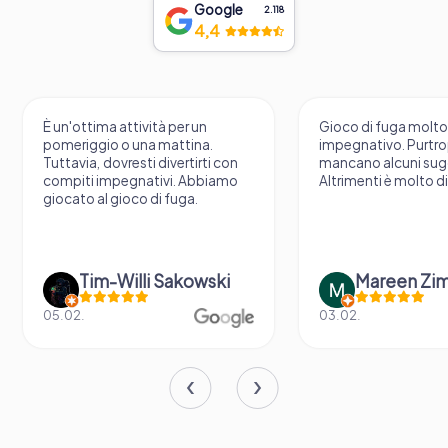
Google
2.118
4,4
È un'ottima attività per un
Gioco di fuga molt
pomeriggio o una mattina.
impegnativo. Purtr
Tuttavia, dovresti divertirti con
mancano alcuni sug
compiti impegnativi. Abbiamo
Altrimenti è molto d
giocato al gioco di fuga.
Tim-Willi Sakowski
Mareen Zi
05.02.
03.02.