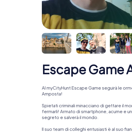
Escape Game 
Al myCityHunt Escape Game seguirà le orme
Amposta!
Spietati criminali minacciano di gettare il mo
fermarli! Armato di smartphone, acume e una
segreto e salverà il mondo.
Il suo team di colleghi entusiasti è al suo fi