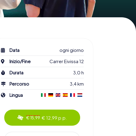
Data
ogni giorno
Inizio/Fine
Carrer Eivissa 12
Durata
3,0 h
Percorso
3,4 km
Lingua
€ 12,99 p.p.
€ 15,99