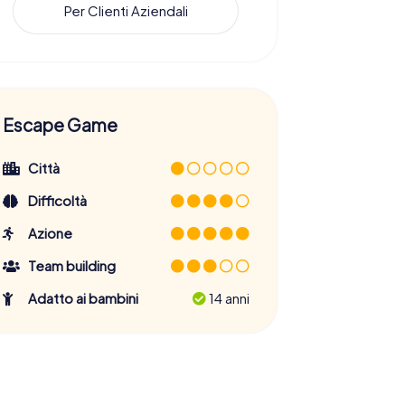
Per Clienti Aziendali
Escape Game
Città
Difficoltà
Azione
Team building
Adatto ai bambini
14 anni