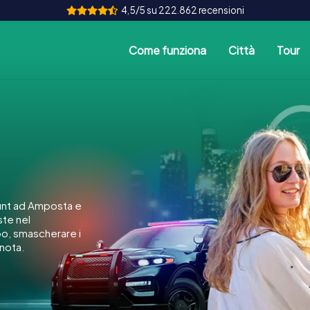
4,5/5 su 222.862 recensioni
Come funziona
Città
Tour
a
unt ad Amposta e
ste nel
po, smascherare i
gnota.