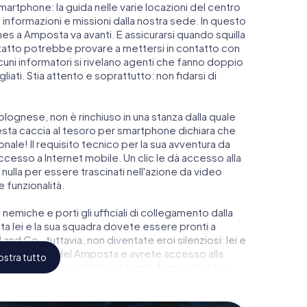
martphone: la guida nelle varie locazioni del centro
nformazioni e missioni dalla nostra sede. In questo
s a Amposta va avanti. E assicurarsi quando squilla
ontatto potrebbe provare a mettersi in contatto con
lcuni informatori si rivelano agenti che fanno doppio
iati. Stia attento e soprattutto: non fidarsi di
lognese, non è rinchiuso in una stanza dalla quale
esta caccia al tesoro per smartphone dichiara che
ale! Il requisito tecnico per la sua avventura da
sso a Internet mobile. Un clic le dà accesso alla
nulla per essere trascinati nell'azione da video
e funzionalità.
 nemiche e porti gli ufficiali di collegamento dalla
 lei e la sua squadra dovete essere pronti a
and Co., tuttavia, non diventate eroi silenziosi: lei e
ggio più alto del Amposta e avrete accesso alla
stra tutto
oco di Escape di myCityHunt rende Amposta, il suo
glietti nel mondo dello spionaggio e degli agenti
oom all'aperto!