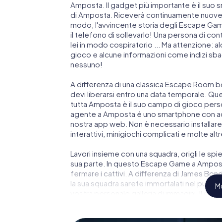
Amposta. Il gadget più importante è il suo s
di Amposta. Riceverà continuamente nuove i
modo, l'avvincente storia degli Escape Game
il telefono di sollevarlo! Una persona di c
lei in modo cospiratorio ... Ma attenzione: a
gioco e alcune informazioni come indizi sbagl
nessuno!
A differenza di una classica Escape Room bo
devi liberarsi entro una data temporale. Qu
tutta Amposta è il suo campo di gioco person
agente a Amposta é uno smartphone con acce
nostra app web. Non è necessario installare 
interattivi, minigiochi complicati e molte altr
Lavori insieme con una squadra, origli le spie
sua parte. In questo Escape Game a Amposta
fermare i cattivi. A differenza di James Bond 
la sua squadra sarete immortalati nel punte
Mo
vostra personale galleria di immagini. Il gi
parco giochi di avventura. Acquisti i suoi bi
segreti e trasformi Amposta in un'Escape R