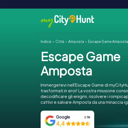
Indice
Città
Amposta
Escape Game Ampost
Escape Game
Amposta
Immergetevi nell'Escape Game di myCityH
trasformati in eroi! La vostra missione consi
decodificare gli enigmi, risolvere i rompica
cattivi e salvare Amposta da una minaccia i
Google
2.118
4,4