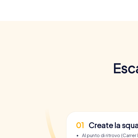
Esc
01
Create la squ
Al punto di ritrovo (Carrer 