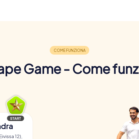
ape Game - Come funz
adra
Eivissa 12),