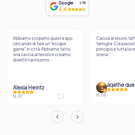
Google
2.118
4,4
Abbiamo scoperto questa app
Caccia al tesoro fatt
cercando di fare un "escape
famiglia. Ci è piaciu
game" in città. Abbiamo fatto
principio e tutta la 
una caccia al tesoro e ci siamo
scena.
divertiti tantissimo...
agathe que
Alexia Heintz
15.08.
16.07.