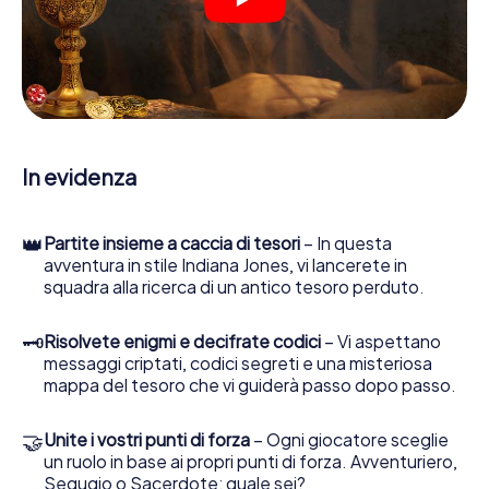
indizi, indizi in vari luoghi della città. Il suo smartphone è il
suo strumento di indagine più importante: la nostra app
web sviluppata appositamente le consente di interrogare
le persone di contatto ed esaminare stringhe
enigmatiche, la aiuta a raccogliere oggetti e la guida in
sicurezza per Altenburg.
Nel corso della caccia al tesoro a Altenburg, lei e il suo
In evidenza
team vi immergerete sempre più in profondità
nell'emozionante storia, presto scoprirete che il prezioso
tesoro è a pochi passi di distanza.
👑
Partite insieme a caccia di tesori
– In questa
avventura in stile Indiana Jones, vi lancerete in
squadra alla ricerca di un antico tesoro perduto.
🗝
Risolvete enigmi e decifrate codici
– Vi aspettano
messaggi criptati, codici segreti e una misteriosa
mappa del tesoro che vi guiderà passo dopo passo.
🤝
Unite i vostri punti di forza
– Ogni giocatore sceglie
un ruolo in base ai propri punti di forza. Avventuriero,
Segugio o Sacerdote: quale sei?