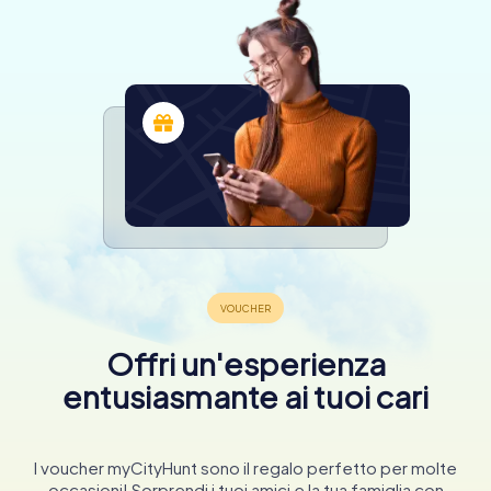
Offri un'esperienza
entusiasmante ai tuoi cari
I voucher myCityHunt sono il regalo perfetto per molte
occasioni! Sorprendi i tuoi amici e la tua famiglia con