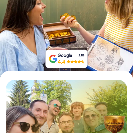
Prenota Biglietti
Acquista i Voucher
Google
2.118
4,4