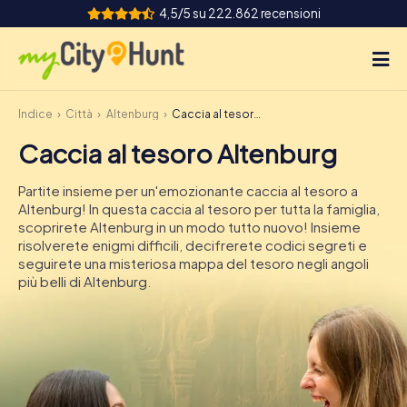
4,5/5 su 222.862 recensioni
Indice
Città
Altenburg
Caccia al tesoro Altenburg
Come funziona
Caccia al tesoro Altenburg
Città
Partite insieme per un'emozionante caccia al tesoro a
Tour
Altenburg! In questa caccia al tesoro per tutta la famiglia,
scoprirete Altenburg in un modo tutto nuovo! Insieme
risolverete enigmi difficili, decifrerete codici segreti e
Team Building
seguirete una misteriosa mappa del tesoro negli angoli
più belli di Altenburg.
Biglietti
INT
AT
CH
DE
ES
FR
UK
IE
IT
NL