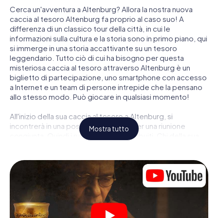
Cerca un'avventura a Altenburg? Allora la nostra nuova
caccia al tesoro Altenburg fa proprio al caso suo! A
differenza di un classico tour della città, in cui le
informazioni sulla cultura e la storia sono in primo piano, qui
si immerge in una storia accattivante su un tesoro
leggendario. Tutto ciò di cui ha bisogno per questa
misteriosa caccia al tesoro attraverso Altenburg è un
biglietto di partecipazione, uno smartphone con accesso
a Internet e un team di persone intrepide che la pensano
allo stesso modo. Può giocare in qualsiasi momento!
All'inizio della sua caccia al tesoro a Altenburg, si
incontrerà in una posizione centrale per una riunione
Mostra tutto
congiunta. Quindi i ruoli vengono distribuiti. Chi della sua
squadra è un tracker nato? Chi è un vero avventuriero? E
chi ha quello che serve per essere un code breaker? Nella
nostra caccia al tesoro a Altenburg c'è un ruolo adatto per
ogni giocatore.
Una volta assegnati i ruoli, può iniziare la caccia al tesoro
del thriller poliziesco a Altenburg: puoi decifrare codici
crittografati, risolvere complicati compiti logici e cercare