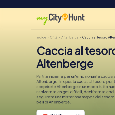
Indice
Città
Altenberge
Caccia al tesoro Alt
Caccia al tesor
Altenberge
Partite insieme per un'emozionante caccia a
Altenberge! In questa caccia al tesoro per tu
scoprirete Altenberge in un modo tutto nu
risolverete enigmi difficili, decifrerete codi
seguirete una misteriosa mappa del tesoro n
belli di Altenberge.