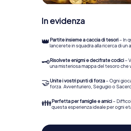
In evidenza
👑
Partite insieme a caccia di tesori
– In q
lancerete in squadra alla ricerca di un
🗝
Risolvete enigmi e decifrate codici
– V
una misteriosa mappa del tesoro che 
🤝
Unite i vostri punti di forza
– Ogni gioca
forza. Avventuriero, Segugio o Sacerd
👪
Perfetta per famiglie e amici
– Diffico
questa esperienza ideale per ogni et