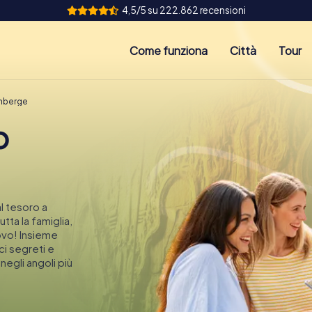
4,5/5 su 222.862 recensioni
Come funziona
Città
Tour
enberge
o
l tesoro a
tta la famiglia,
ovo! Insieme
ci segreti e
egli angoli più