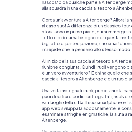
nascosto da qualche parte a Altenberge molt
alla squadra in una caccia al tesoro a Altenb
Cerca un'avventura a Altenberge? Allora la 
al caso suo! A differenza di un classico tour de
storia sono in primo piano, qui si immerge i
Tutto ciò di cui ha bisogno per questa mist
biglietto di partecipazione, uno smartphon
intrepide che la pensano allo stesso modo.
All'inizio della sua caccia al tesoro a Altenb
riunione congiunta. Quindi i ruoli vengono dis
è un vero avventuriero? E chi ha quello che
caccia al tesoro a Altenberge c'è un ruolo 
Una volta assegnati i ruoli, può iniziare la ca
puoi decifrare codici crittografati, risolvere 
vari luoghi della città. Il suo smartphone è i
app web sviluppata appositamente le conse
esaminare stringhe enigmatiche, la aiuta a r
Altenberge.
Nel corso della caccia al tesoro a Altenberg