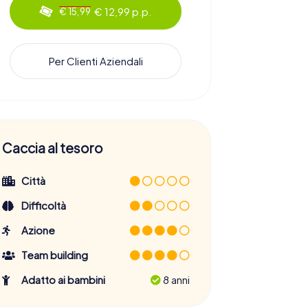
€ 12,99 p.p.
€ 15,99
Per Clienti Aziendali
Caccia al tesoro
Città
Difficoltà
Azione
Team building
Adatto ai bambini
8 anni