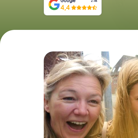
Google
2.118
4,4