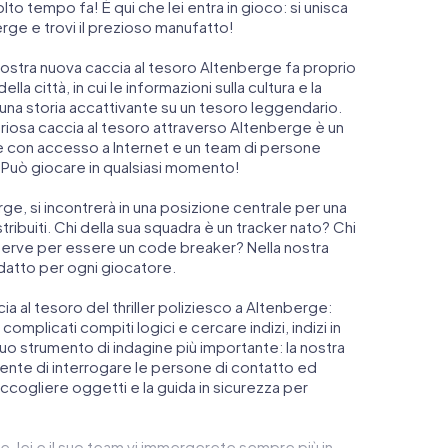
o tempo fa! È qui che lei entra in gioco: si unisca
erge e trovi il prezioso manufatto!
nostra nuova caccia al tesoro Altenberge fa proprio
lla città, in cui le informazioni sulla cultura e la
n una storia accattivante su un tesoro leggendario.
eriosa caccia al tesoro attraverso Altenberge è un
e con accesso a Internet e un team di persone
 Può giocare in qualsiasi momento!
erge, si incontrerà in una posizione centrale per una
tribuiti. Chi della sua squadra è un tracker nato? Chi
 serve per essere un code breaker? Nella nostra
adatto per ogni giocatore.
ccia al tesoro del thriller poliziesco a Altenberge:
complicati compiti logici e cercare indizi, indizi in
l suo strumento di indagine più importante: la nostra
nte di interrogare le persone di contatto ed
accogliere oggetti e la guida in sicurezza per
e, lei e il suo team vi immergerete sempre più in