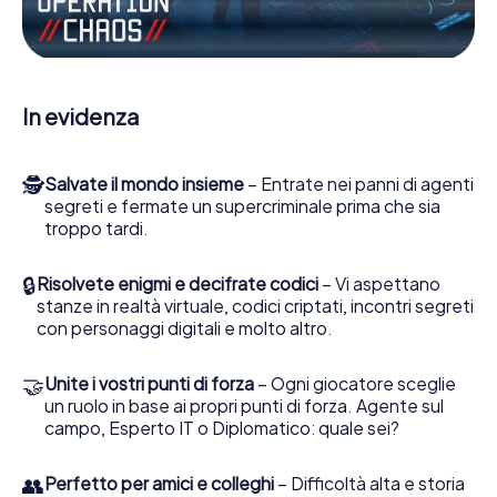
Escape Game a Almonte lei e la sua squadra dovete
essere pronti a fermare i cattivi. A differenza di James
Bond and Co., tuttavia, non diventate eroi silenziosi: lei e
la sua squadra sarete immortalati nel punteggio più alto
del Almonte e avrete accesso alla vostra personale
In evidenza
galleria di immagini. Il gioco di Escape di myCityHunt rende
Almonte, il suo parco giochi di avventura. Acquisti i suoi
biglietti nel mondo dello spionaggio e degli agenti
🕵
Salvate il mondo insieme
– Entrate nei panni di agenti
segreti e trasformi Almonte in un'Escape Room all'aperto!
segreti e fermate un supercriminale prima che sia
troppo tardi.
🔒
Risolvete enigmi e decifrate codici
– Vi aspettano
stanze in realtà virtuale, codici criptati, incontri segreti
con personaggi digitali e molto altro.
🤝
Unite i vostri punti di forza
– Ogni giocatore sceglie
un ruolo in base ai propri punti di forza. Agente sul
campo, Esperto IT o Diplomatico: quale sei?
👥
Perfetto per amici e colleghi
– Difficoltà alta e storia