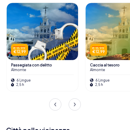
€ 15,99
€ 15,99
€ 12,99
€ 12,99
Passegiata con delitto
Caccia al tesoro
Almonte
Almonte
6 Lingue
6 Lingue
2,5 h
2,5 h