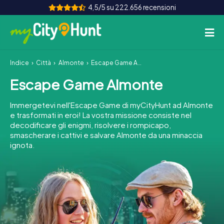
4,5/5 su 222.656 recensioni
Indice
Città
Almonte
Escape Game Almonte
Come funziona
Escape Game Almonte
Città
Immergetevi nell'Escape Game di myCityHunt ad Almonte
Tour
e trasformati in eroi! La vostra missione consiste nel
decodificare gli enigmi, risolvere i rompicapo,
smascherare i cattivi e salvare Almonte da una minaccia
Team Building
ignota.
Biglietti
INT
AT
CH
DE
ES
FR
UK
IE
IT
NL