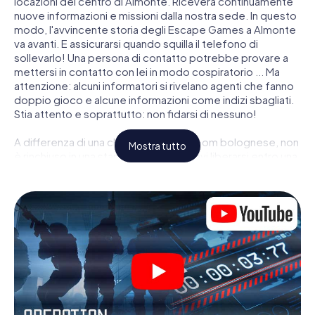
locazioni del centro di Almonte. Riceverà continuamente
nuove informazioni e missioni dalla nostra sede. In questo
modo, l'avvincente storia degli Escape Games a Almonte
va avanti. E assicurarsi quando squilla il telefono di
sollevarlo! Una persona di contatto potrebbe provare a
mettersi in contatto con lei in modo cospiratorio ... Ma
attenzione: alcuni informatori si rivelano agenti che fanno
doppio gioco e alcune informazioni come indizi sbagliati.
Stia attento e soprattutto: non fidarsi di nessuno!
A differenza di una classica Escape Room bolognese, non
Mostra tutto
è rinchiuso in una stanza dalla quale devi liberarsi entro una
data temporale. Questa caccia al tesoro per smartphone
dichiara che tutta Almonte è il suo campo di gioco
personale! Il requisito tecnico per la sua avventura da
agente a Almonte é uno smartphone con accesso a
Internet mobile. Un clic le dà accesso alla nostra app web.
Non è necessario installare nulla per essere trascinati
nell'azione da video interattivi, minigiochi complicati e
molte altre funzionalità.
Lavori insieme con una squadra, origli le spie nemiche e
porti gli ufficiali di collegamento dalla sua parte. In questo