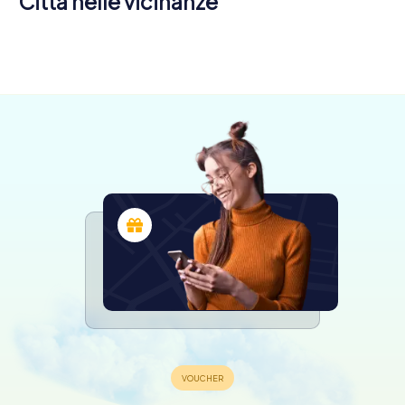
Città nelle vicinanze
Moguer
Huelva
Bormujos
4 tour
6 tour
4 tour
disponibili
disponibili
disponibili
4,3