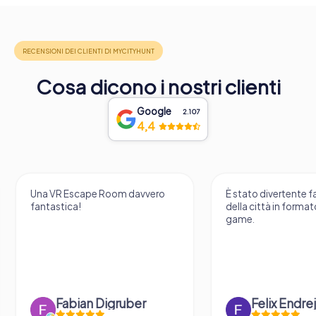
Cosa dicono i nostri clienti
Google
2.107
4,4
Una VR Escape Room davvero
È stato divertente f
fantastica!
della città in forma
game.
Fabian Digruber
Felix Endre