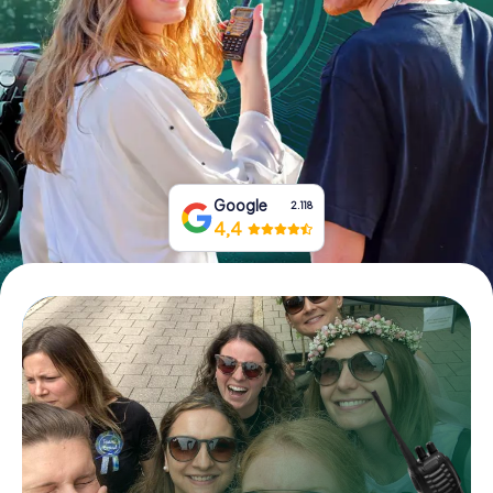
Prenota Biglietti
Acquista i Voucher
Google
2.118
4,4