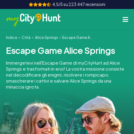
4,5/5 su 223.447 recensioni
Indice
Città
Alice Springs
Escape Game Alice Springs
Come funziona
Escape Game Alice Springs
Città
Immergetevi nell'Escape Game di myCityHunt ad Alice
Tour
Springs e trasformati in eroi! La vostra missione consiste
nel decodificare gli enigmi, risolvere i rompicapo,
smascherare i cattivi e salvare Alice Springs da una
Team Building
minaccia ignota.
Biglietti
INT
AT
CH
DE
ES
FR
UK
IE
IT
NL