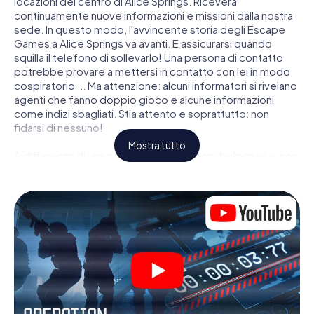
locazioni del centro di Alice Springs. Riceverà
continuamente nuove informazioni e missioni dalla nostra
sede. In questo modo, l'avvincente storia degli Escape
Games a Alice Springs va avanti. E assicurarsi quando
squilla il telefono di sollevarlo! Una persona di contatto
potrebbe provare a mettersi in contatto con lei in modo
cospiratorio ... Ma attenzione: alcuni informatori si rivelano
agenti che fanno doppio gioco e alcune informazioni
come indizi sbagliati. Stia attento e soprattutto: non
fidarsi di nessuno!
Mostra tutto
A differenza di una classica Escape Room bolognese, non
è rinchiuso in una stanza dalla quale devi liberarsi entro una
data temporale. Questa caccia al tesoro per smartphone
dichiara che tutta Alice Springs è il suo campo di gioco
personale! Il requisito tecnico per la sua avventura da
agente a Alice Springs é uno smartphone con accesso a
Internet mobile. Un clic le dà accesso alla nostra app web.
Non è necessario installare nulla per essere trascinati
nell'azione da video interattivi, minigiochi complicati e
molte altre funzionalità.
Lavori insieme con una squadra, origli le spie nemiche e