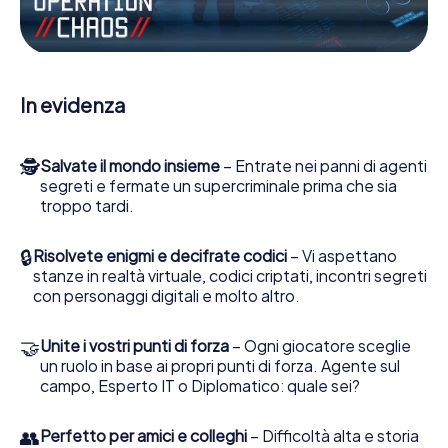
porti gli ufficiali di collegamento dalla sua parte. In questo
Escape Game a Alice Springs lei e la sua squadra dovete
essere pronti a fermare i cattivi. A differenza di James
Bond and Co., tuttavia, non diventate eroi silenziosi: lei e
la sua squadra sarete immortalati nel punteggio più alto
In evidenza
del Alice Springs e avrete accesso alla vostra personale
galleria di immagini. Il gioco di Escape di myCityHunt rende
Alice Springs, il suo parco giochi di avventura. Acquisti i
🕵
Salvate il mondo insieme
– Entrate nei panni di agenti
suoi biglietti nel mondo dello spionaggio e degli agenti
segreti e fermate un supercriminale prima che sia
segreti e trasformi Alice Springs in un'Escape Room
troppo tardi.
all'aperto!
🔒
Risolvete enigmi e decifrate codici
– Vi aspettano
stanze in realtà virtuale, codici criptati, incontri segreti
con personaggi digitali e molto altro.
🤝
Unite i vostri punti di forza
– Ogni giocatore sceglie
un ruolo in base ai propri punti di forza. Agente sul
campo, Esperto IT o Diplomatico: quale sei?
👥
Perfetto per amici e colleghi
– Difficoltà alta e storia