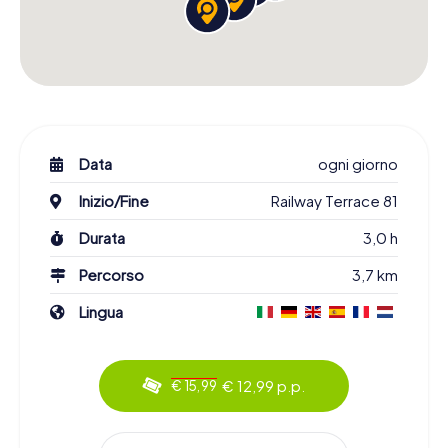
Data
ogni giorno
Inizio/Fine
Railway Terrace 81
Durata
3,0 h
Percorso
3,7 km
Lingua
€ 12,99 p.p.
€ 15,99