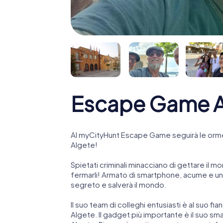
Escape Game A
Al myCityHunt Escape Game seguirà le orme
Algete!
Spietati criminali minacciano di gettare il mo
fermarli! Armato di smartphone, acume e una
segreto e salverà il mondo.
Il suo team di colleghi entusiasti è al suo fi
Algete. Il gadget più importante è il suo sma