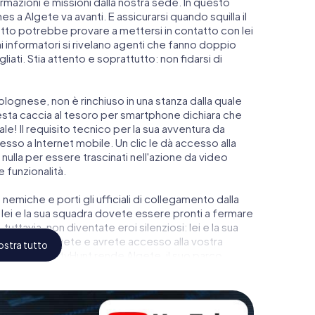
azioni e missioni dalla nostra sede. In questo
 a Algete va avanti. E assicurarsi quando squilla il
atto potrebbe provare a mettersi in contatto con lei
ni informatori si rivelano agenti che fanno doppio
iati. Stia attento e soprattutto: non fidarsi di
lognese, non è rinchiuso in una stanza dalla quale
esta caccia al tesoro per smartphone dichiara che
le! Il requisito tecnico per la sua avventura da
so a Internet mobile. Un clic le dà accesso alla
nulla per essere trascinati nell'azione da video
e funzionalità.
 nemiche e porti gli ufficiali di collegamento dalla
lei e la sua squadra dovete essere pronti a fermare
tuttavia, non diventate eroi silenziosi: lei e la sua
ù alto del Algete e avrete accesso alla vostra
stra tutto
Escape di myCityHunt rende Algete, il suo parco
i nel mondo dello spionaggio e degli agenti segreti e
to!