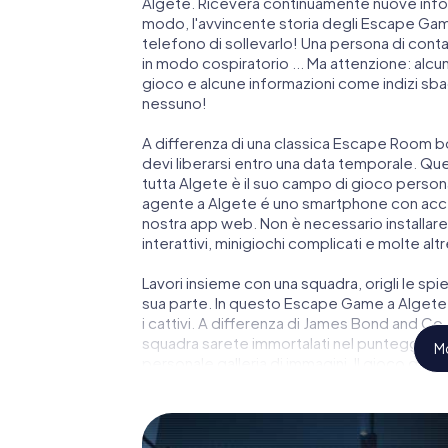
Algete. Riceverà continuamente nuove inform
modo, l'avvincente storia degli Escape Games
telefono di sollevarlo! Una persona di cont
in modo cospiratorio ... Ma attenzione: alcu
gioco e alcune informazioni come indizi sbagl
nessuno!
A differenza di una classica Escape Room bo
devi liberarsi entro una data temporale. Qu
tutta Algete è il suo campo di gioco persona
agente a Algete é uno smartphone con acces
nostra app web. Non è necessario installare 
interattivi, minigiochi complicati e molte altr
Lavori insieme con una squadra, origli le spie
sua parte. In questo Escape Game a Algete 
i cattivi. A differenza di James Bond and Co., 
squadra sarete immortalati nel punteggio pi
Mo
personale galleria di immagini. Il gioco di 
giochi di avventura. Acquisti i suoi bigliett
trasformi Algete in un'Escape Room all'aper