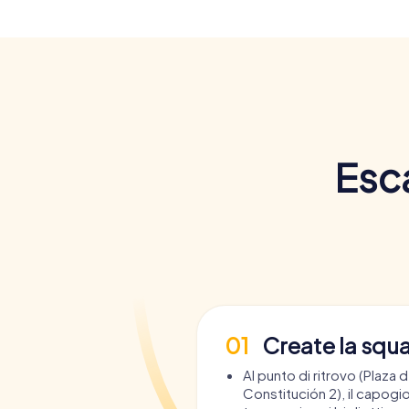
Esc
01
Create la squ
Al punto di ritrovo (Plaza d
Constitución 2), il capogio