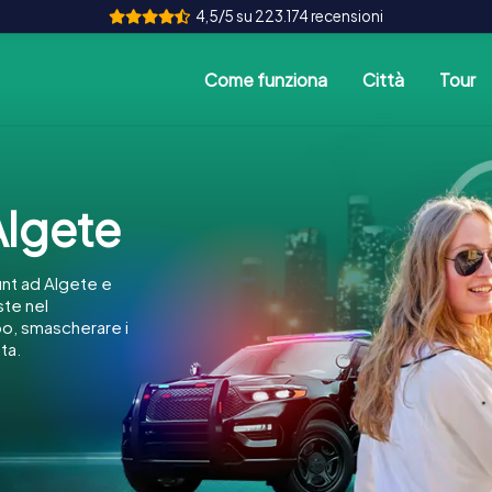
4,5/5 su 223.174 recensioni
Come funziona
Città
Tour
lgete
nt ad Algete e
ste nel
po, smascherare i
ta.