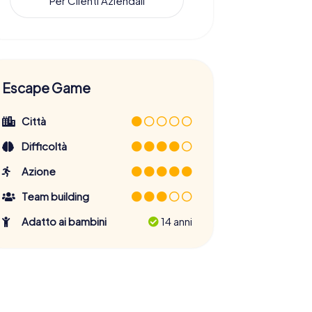
Per Clienti Aziendali
Escape Game
Città
Difficoltà
Azione
Team building
Adatto ai bambini
14 anni