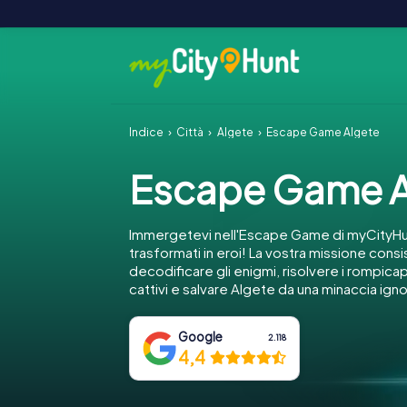
Indice
Città
Algete
Escape Game Algete
Escape Game A
Immergetevi nell'Escape Game di myCityHu
trasformati in eroi! La vostra missione consi
decodificare gli enigmi, risolvere i rompica
cattivi e salvare Algete da una minaccia igno
Google
2.118
4,4