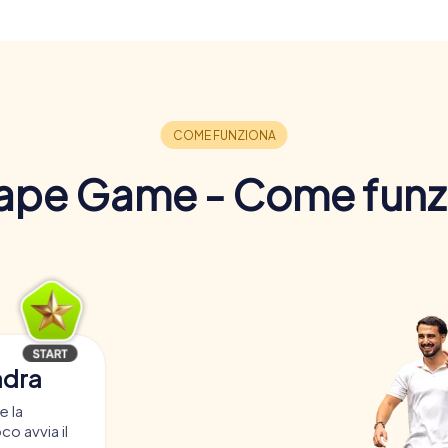
ape Game - Come funz
adra
e la
co avvia il