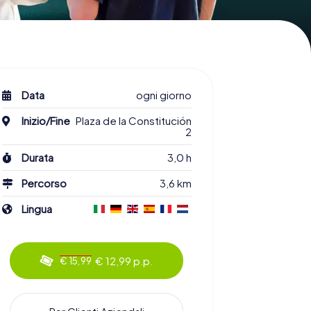
Data
ogni giorno
Inizio/Fine
Plaza de la Constitución
2
Durata
3,0 h
Percorso
3,6 km
Lingua
€ 12,99 p.p.
€ 15,99