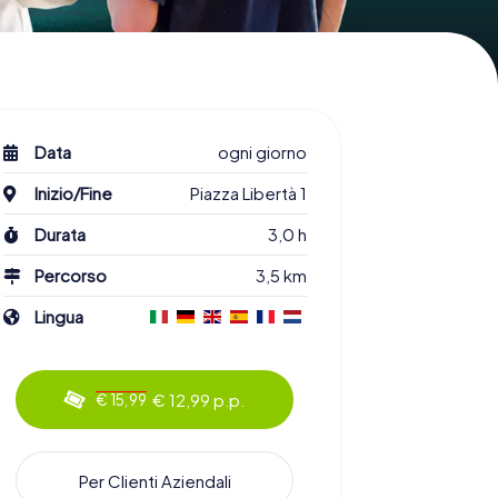
Data
ogni giorno
Inizio/Fine
Piazza Libertà 1
Durata
3,0 h
Percorso
3,5 km
Lingua
€ 12,99 p.p.
€ 15,99
Per Clienti Aziendali