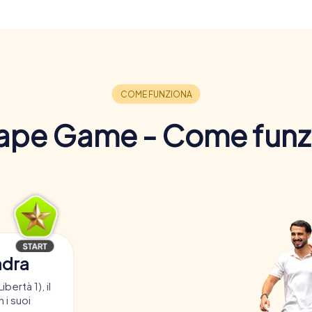
ape Game - Come funz
adra
ibertà 1), il
 i suoi