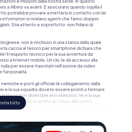
azioni e missioni dalla nostra sede. In questo
a Albino va avanti. E assicurarsi quando squilla il
atto potrebbe provare a mettersi in contatto con lei
ni informatori si rivelano agenti che fanno doppio
iati. Stia attento e soprattutto: non fidarsi di
lognese, non è rinchiuso in una stanza dalla quale
esta caccia al tesoro per smartphone dichiara che
e! Il requisito tecnico per la sua avventura da
o a Internet mobile. Un clic le dà accesso alla
nulla per essere trascinati nell'azione da video
e funzionalità.
 nemiche e porti gli ufficiali di collegamento dalla
ei e la sua squadra dovete essere pronti a fermare
tuttavia, non diventate eroi silenziosi: lei e la sua
 alto del Albino e avrete accesso alla vostra
stra tutto
scape di myCityHunt rende Albino, il suo parco giochi
ondo dello spionaggio e degli agenti segreti e
to!