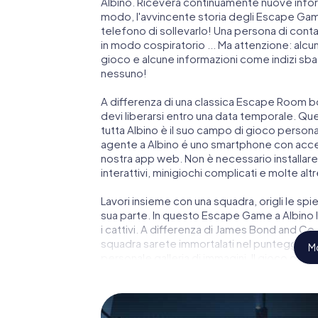
Albino. Riceverà continuamente nuove inform
modo, l'avvincente storia degli Escape Games 
telefono di sollevarlo! Una persona di cont
in modo cospiratorio ... Ma attenzione: alcu
gioco e alcune informazioni come indizi sbagl
nessuno!
A differenza di una classica Escape Room bo
devi liberarsi entro una data temporale. Qu
tutta Albino è il suo campo di gioco personal
agente a Albino é uno smartphone con access
nostra app web. Non è necessario installare 
interattivi, minigiochi complicati e molte altr
Lavori insieme con una squadra, origli le spie
sua parte. In questo Escape Game a Albino l
i cattivi. A differenza di James Bond and Co., 
squadra sarete immortalati nel punteggio più
Mo
personale galleria di immagini. Il gioco di E
di avventura. Acquisti i suoi biglietti nel m
trasformi Albino in un'Escape Room all'aper