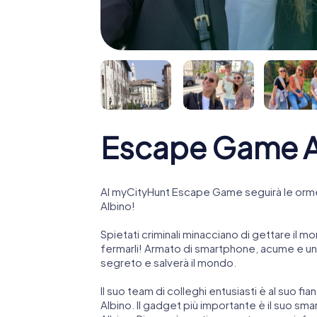
Escape Game A
Al myCityHunt Escape Game seguirà le orme
Albino!
Spietati criminali minacciano di gettare il mo
fermarli! Armato di smartphone, acume e una
segreto e salverà il mondo.
Il suo team di colleghi entusiasti è al suo fi
Albino. Il gadget più importante è il suo sma