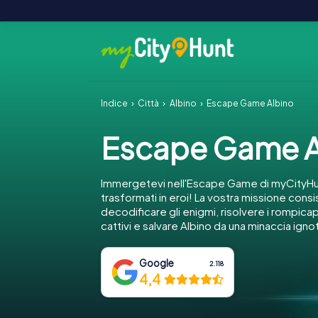
Indice
Città
Albino
Escape Game Albino
Escape Game A
Immergetevi nell'Escape Game di myCityHun
trasformati in eroi! La vostra missione consi
decodificare gli enigmi, risolvere i rompica
cattivi e salvare Albino da una minaccia igno
Google
2.118
4,4