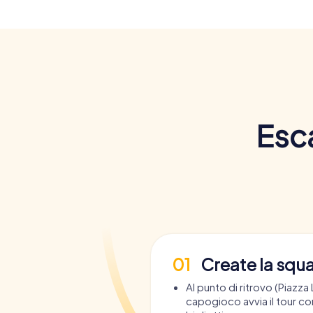
Esc
01
Create la squ
Al punto di ritrovo (Piazza L
capogioco avvia il tour con