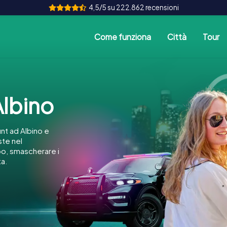
4,5/5 su 222.862 recensioni
Come funziona
Città
Tour
lbino
t ad Albino e
ste nel
po, smascherare i
ta.