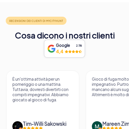
Cosa dicono i nostri clienti
Google
2.118
4,4
È un'ottima attività per un
Gioco di fuga molt
pomeriggio o una mattina.
impegnativo. Purtr
Tuttavia, dovresti divertirti con
mancano alcuni sug
compiti impegnativi. Abbiamo
Altrimenti è molto d
giocato al gioco di fuga.
Tim-Willi Sakowski
Mareen Zi