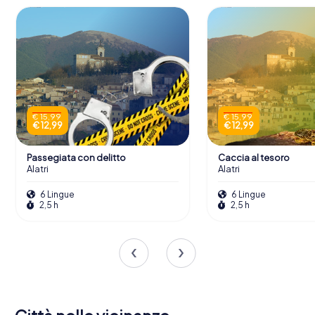
€ 15,99
€ 15,99
€ 12,99
€ 12,99
Passegiata con delitto
Caccia al tesoro
Alatri
Alatri
6 Lingue
6 Lingue
2,5 h
2,5 h