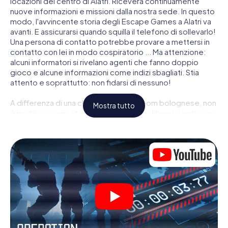
locazioni del centro di Alatri. Riceverà continuamente
nuove informazioni e missioni dalla nostra sede. In questo
modo, l'avvincente storia degli Escape Games a Alatri va
avanti. E assicurarsi quando squilla il telefono di sollevarlo!
Una persona di contatto potrebbe provare a mettersi in
contatto con lei in modo cospiratorio ... Ma attenzione:
alcuni informatori si rivelano agenti che fanno doppio
gioco e alcune informazioni come indizi sbagliati. Stia
attento e soprattutto: non fidarsi di nessuno!
A differenza di una classica Escape Room bolognese, non
Mostra tutto
è rinchiuso in una stanza dalla quale devi liberarsi entro una
data temporale. Questa caccia al tesoro per smartphone
dichiara che tutta Alatri è il suo campo di gioco personale!
Il requisito tecnico per la sua avventura da agente a Alatri
é uno smartphone con accesso a Internet mobile. Un clic
le dà accesso alla nostra app web. Non è necessario
installare nulla per essere trascinati nell'azione da video
interattivi, minigiochi complicati e molte altre funzionalità.
Lavori insieme con una squadra, origli le spie nemiche e
porti gli ufficiali di collegamento dalla sua parte. In questo
Escape Game a Alatri lei e la sua squadra dovete essere