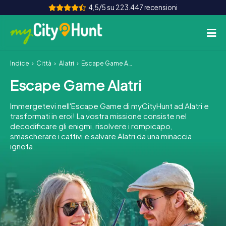
4,5/5 su 223.447 recensioni
Indice
Città
Alatri
Escape Game Alatri
Come funziona
Escape Game Alatri
Città
Immergetevi nell'Escape Game di myCityHunt ad Alatri e
Tour
trasformati in eroi! La vostra missione consiste nel
decodificare gli enigmi, risolvere i rompicapo,
smascherare i cattivi e salvare Alatri da una minaccia
Team Building
ignota.
Biglietti
INT
AT
CH
DE
ES
FR
UK
IE
IT
NL