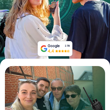
Prenota Biglietti
Acquista i Voucher
Google
2.118
4,4