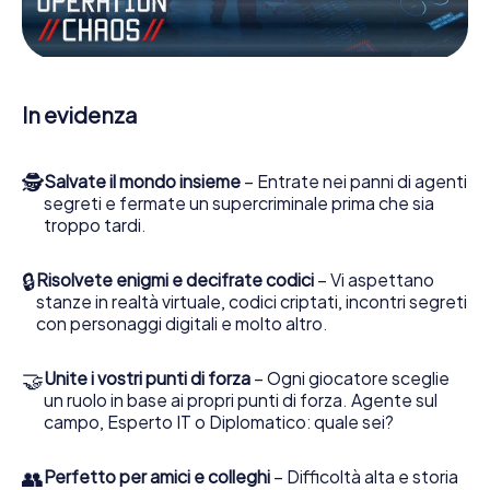
pronti a fermare i cattivi. A differenza di James Bond and
Co., tuttavia, non diventate eroi silenziosi: lei e la sua
squadra sarete immortalati nel punteggio più alto del Alatri
e avrete accesso alla vostra personale galleria di
immagini. Il gioco di Escape di myCityHunt rende Alatri, il
In evidenza
suo parco giochi di avventura. Acquisti i suoi biglietti nel
mondo dello spionaggio e degli agenti segreti e
trasformi Alatri in un'Escape Room all'aperto!
🕵
Salvate il mondo insieme
– Entrate nei panni di agenti
segreti e fermate un supercriminale prima che sia
troppo tardi.
🔒
Risolvete enigmi e decifrate codici
– Vi aspettano
stanze in realtà virtuale, codici criptati, incontri segreti
con personaggi digitali e molto altro.
🤝
Unite i vostri punti di forza
– Ogni giocatore sceglie
un ruolo in base ai propri punti di forza. Agente sul
campo, Esperto IT o Diplomatico: quale sei?
👥
Perfetto per amici e colleghi
– Difficoltà alta e storia