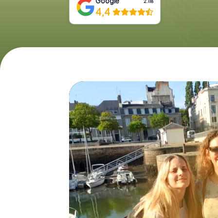
Google
2.118
4,4