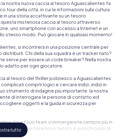
 la nostra nuova caccia al tesoro Aguascalientes fa
o tour della città, in cui le informazioni sulla cultura
ge in una storia accattivante su un tesoro
r questa misteriosa caccia al tesoro attraverso
zione, uno smartphone con accesso a Internet e un
llo stesso modo. Può giocare in qualsiasi momento!
alientes, si incontrerà in una posizione centrale per
 distribuiti. Chi della sua squadra è un tracker nato?
 che serve per essere un code breaker? Nella nostra
olo adatto per ogni giocatore.
ccia al tesoro del thriller poliziesco a Aguascalientes:
complicati compiti logici e cercare indizi, indizi in
l suo strumento di indagine più importante: la nostra
nte di interrogare le persone di contatto ed
accogliere oggetti e la guida in sicurezza per
entes, lei e il suo team vi immergerete sempre più in
coprirete che il prezioso tesoro è a pochi passi di
stra tutto