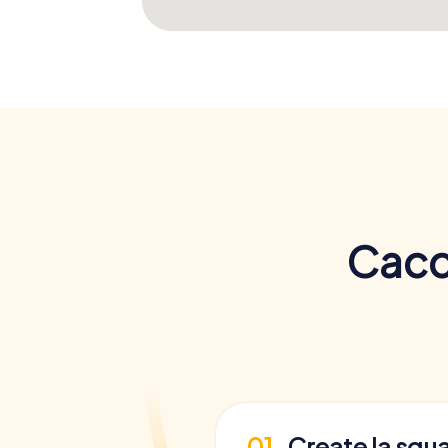
Cacci
01
Create la squ