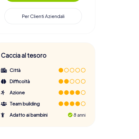
Per Clienti Aziendali
Caccia al tesoro
Città
Difficoltà
Azione
Team building
Adatto ai bambini
8 anni