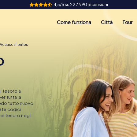
4,5/5 su 222.990 recensioni
Come funziona
Città
Tour
 Aguascalientes
o
l tesoro a
er tutta la
modo tutto nuovo!
rete codici
el tesoro negli