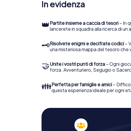
In evidenza
👑
Partite insieme a caccia di tesori
– In q
lancerete in squadra alla ricerca di un
🗝
Risolvete enigmi e decifrate codici
– V
una misteriosa mappa del tesoro che 
🤝
Unite i vostri punti di forza
– Ogni gioca
forza. Avventuriero, Segugio o Sacerd
👪
Perfetta per famiglie e amici
– Diffico
questa esperienza ideale per ogni et