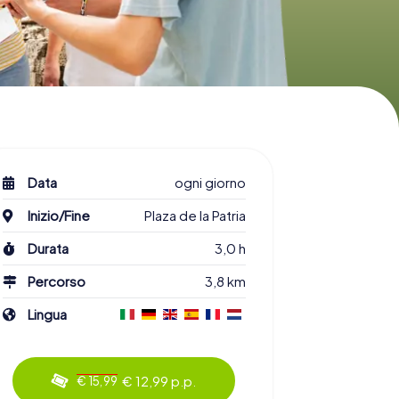
Data
ogni giorno
Inizio/Fine
Plaza de la Patria
Durata
3,0 h
Percorso
3,8 km
Lingua
€ 12,99 p.p.
€ 15,99