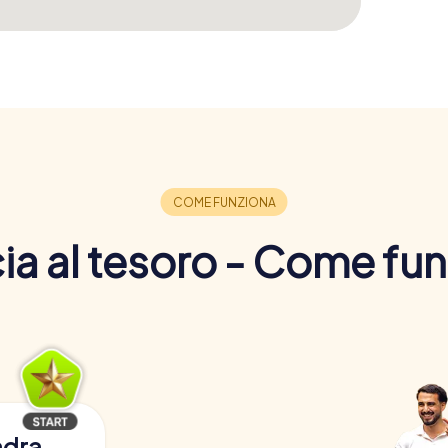
a al tesoro - Come fu
adra