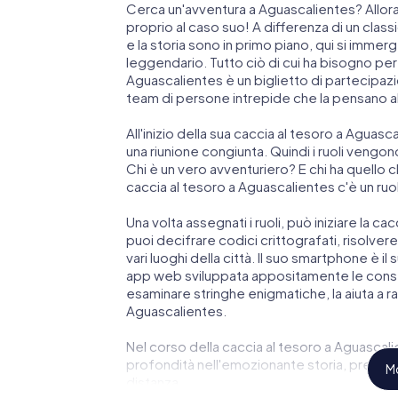
Cerca un'avventura a Aguascalientes? Allora
proprio al caso suo! A differenza di un classic
e la storia sono in primo piano, qui si immer
leggendario. Tutto ciò di cui ha bisogno pe
Aguascalientes è un biglietto di partecipa
team di persone intrepide che la pensano a
All'inizio della sua caccia al tesoro a Aguasc
una riunione congiunta. Quindi i ruoli vengono
Chi è un vero avventuriero? E chi ha quello
caccia al tesoro a Aguascalientes c'è un ru
Una volta assegnati i ruoli, può iniziare la ca
puoi decifrare codici crittografati, risolvere 
vari luoghi della città. Il suo smartphone è i
app web sviluppata appositamente le conse
esaminare stringhe enigmatiche, la aiuta a r
Aguascalientes.
Nel corso della caccia al tesoro a Aguascali
profondità nell'emozionante storia, presto s
Mo
distanza.