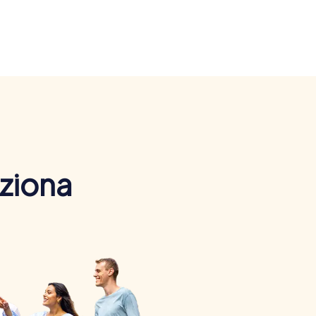
nziona