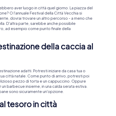
bbero aver luogo in città quel giorno. La piazza del
e? O l'annuale Festival della Città Vecchia si
mente, dovrai trovare un altro percorso - a meno che
olla. D'altra parte, sarebbe anche possibile
soro, ad esempio come punto finale della
stinazione della caccia al
tinazione adatti. Potresti iniziare da casa tua o
tua città natale. Come punto di arrivo, potresti poi
delizioso pezzo di torta e un cappuccino. Oppure
r un barbecue insieme, in una calda serata estiva.
bane sono sicuramente un'opzione.
al tesoro in città