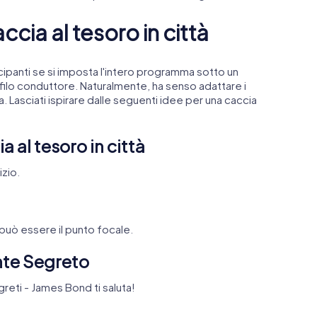
accia al tesoro in città
cipanti se si imposta l'intero programma sotto un
filo conduttore. Naturalmente, ha senso adattare i
. Lasciati ispirare dalle seguenti idee per una caccia
a al tesoro in città
izio.
 può essere il punto focale.
nte Segreto
egreti - James Bond ti saluta!