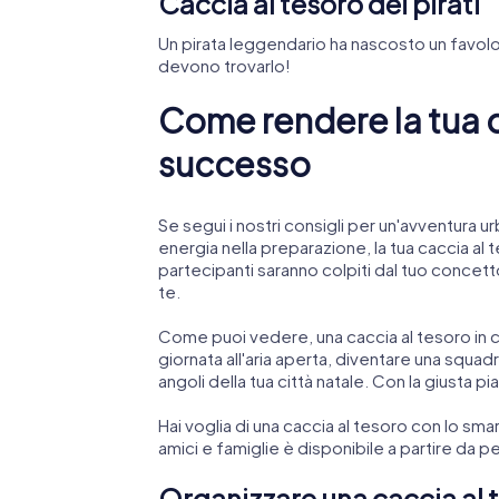
Caccia al tesoro dei pirati
Un pirata leggendario ha nascosto un favolos
devono trovarlo!
Come rendere la tua ca
successo
Se segui i nostri consigli per un'avventura u
energia nella preparazione, la tua caccia al 
partecipanti saranno colpiti dal tuo concet
te.
Come puoi vedere, una caccia al tesoro in cit
giornata all'aria aperta, diventare una squad
angoli della tua città natale. Con la giusta
Hai voglia di una caccia al tesoro con lo sma
amici e famiglie è disponibile a partire da p
Organizzare una caccia al t