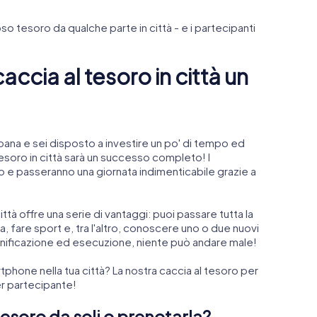
o tesoro da qualche parte in città - e i partecipanti
ccia al tesoro in città un
rbana e sei disposto a investire un po' di tempo ed
tesoro in città sarà un successo completo! I
to e passeranno una giornata indimenticabile grazie a
tà offre una serie di vantaggi: puoi passare tutta la
ra, fare sport e, tra l'altro, conoscere uno o due nuovi
 pianificazione ed esecuzione, niente può andare male!
rtphone nella tua città? La nostra caccia al tesoro per
er partecipante!
esoro da soli o prenotarla?