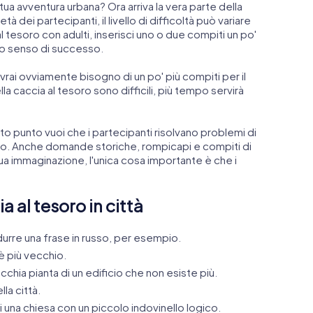
tua avventura urbana? Ora arriva la vera parte della
tà dei partecipanti, il livello di difficoltà può variare
 tesoro con adulti, inserisci uno o due compiti un po'
ido senso di successo.
vrai ovviamente bisogno di un po' più compiti per il
la caccia al tesoro sono difficili, più tempo servirà
erto punto vuoi che i partecipanti risolvano problemi di
ivo. Anche domande storiche, rompicapi e compiti di
ua immaginazione, l'unica cosa importante è che i
a al tesoro in città
adurre una frase in russo, per esempio.
è più vecchio.
cchia pianta di un edificio che non esiste più.
la città.
i una chiesa con un piccolo indovinello logico.