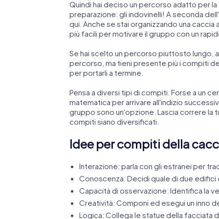
Quindi hai deciso un percorso adatto per la 
preparazione: gli indovinelli! A seconda dell'e
qui. Anche se stai organizzando una caccia al
più facili per motivare il gruppo con un rap
Se hai scelto un percorso piuttosto lungo, a
percorso, ma tieni presente più i compiti del
per portarli a termine.
Pensa a diversi tipi di compiti. Forse a un c
matematica per arrivare all'indizio success
gruppo sono un'opzione. Lascia correre la t
compiti siano diversificati.
Idee per compiti della cacci
Interazione: parla con gli estranei per tr
Conoscenza: Decidi quale di due edifici 
Capacità di osservazione: Identifica la ve
Creatività: Componi ed esegui un inno del
Logica: Collega le statue della facciata d