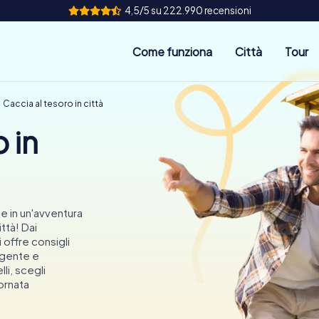
4,5/5 su 222.990 recensioni
Come funziona
Città
Tour
Caccia al tesoro in città
 in
 in un'avventura
ttà! Dai
 offre consigli
lgente e
li, scegli
iornata