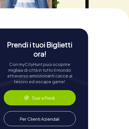
Prendi i tuoi Biglietti
ora!
Con myCityHunt puoi scoprire
migliaia di città in tutto il mondo
attraverso emozionanti cacce al
tesoro ed escape game!
Tour a Piedi
Per Clienti Aziendali